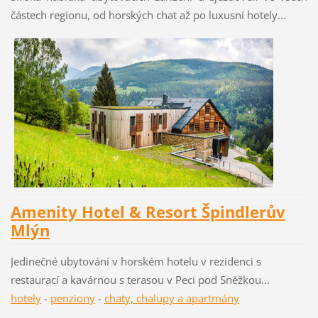
částech
regionu, od horských chat až po luxusní hotely...
Amenity Hotel & Resort Špindlerův
Mlýn
Jedinečné ubytování v horském hotelu v rezidenci s
restaurací a kavárnou s terasou v Peci pod Sněžkou...
hotely
-
penziony
-
chaty, chalupy a apartmány