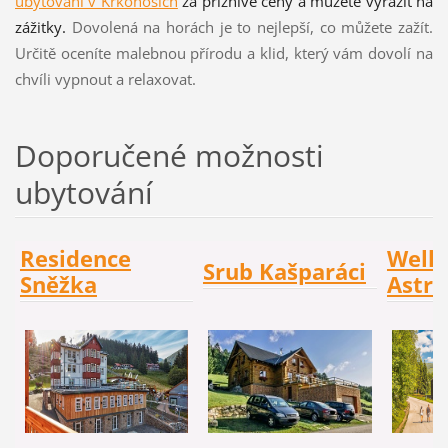
ubytování v Krkonoších
za příznivé ceny a můžete vyrazit na
zážitky.
Dovolená na horách je to nejlepší, co můžete zažít.
Určitě oceníte malebnou přírodu a klid, který vám dovolí na
chvíli vypnout a relaxovat.
Doporučené možnosti
ubytování
Residence
Welln
Srub Kašparáci
Sněžka
Astra