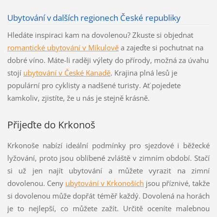
Ubytování v dalších regionech České republiky
Hledáte inspiraci kam na dovolenou? Zkuste si objednat
romantické ubytování v Mikulově
a zajeďte si pochutnat na
dobré víno. Máte-li raději výlety do přírody, možná za úvahu
stojí
ubytování v České Kanadě
. Krajina plná lesů je
populární pro cyklisty a nadšené turisty. Ať pojedete
kamkoliv, zjistíte, že u nás je stejně krásně.
Přijeďte do Krkonoš
Krkonoše nabízí ideální podmínky pro sjezdové i běžecké
lyžování, proto jsou oblíbené zvláště v zimním období. Stačí
si už jen najít ubytování a můžete vyrazit na zimní
dovolenou. Ceny
ubytování v Krkonoších
jsou příznivé, takže
si dovolenou může dopřát téměř každý. Dovolená na horách
je to nejlepší, co můžete zažít. Určitě oceníte malebnou