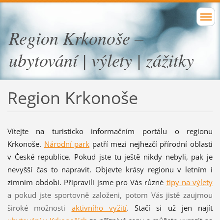
Region Krkonoše –
ubytování | výlety | zážitky
Region Krkonoše
Vítejte na turisticko informačním portálu o regionu
Krkonoše.
Národní park
patří mezi nejhezčí přírodní oblasti
v České republice. Pokud jste tu ještě nikdy nebyli, pak je
nevyšší čas to napravit. Objevte krásy regionu v letním i
zimním období. Připravili jsme pro Vás různé
tipy na výlety
a pokud jste sportovně založeni, potom Vás jistě zaujmou
široké možnosti
aktivního vyžití
.
Stačí si už jen najít