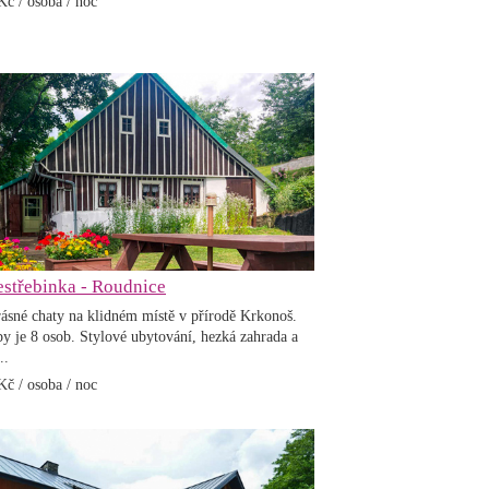
č / osoba / noc
střebinka - Roudnice
ásné chaty na klidném místě v přírodě Krkonoš.
py je 8 osob. Stylové ubytování, hezká zahrada a
..
č / osoba / noc