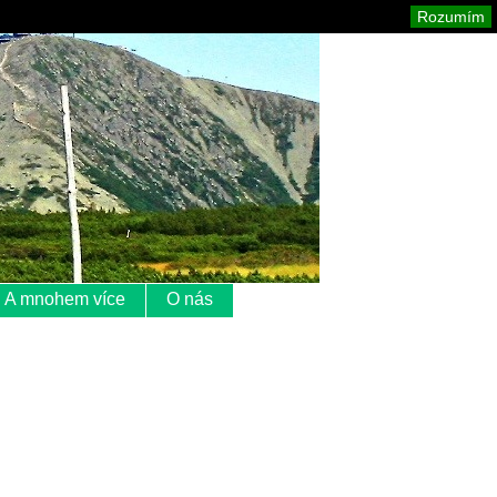
Krkonoše
Mapa stránek
Tisk
Rozumím
A mnohem více
O nás