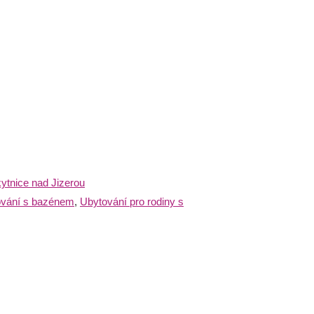
ytnice nad Jizerou
vání s bazénem
,
Ubytování pro rodiny s