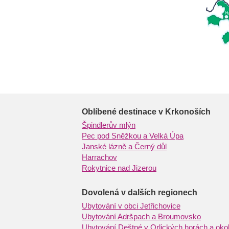
Oblíbené destinace v Krkonoších
Špindlerův mlýn
Pec pod Sněžkou a Velká Úpa
Janské lázně a Černý důl
Harrachov
Rokytnice nad Jizerou
Dovolená v dalších regionech
Ubytování v obci Jetřichovice
Ubytování Adršpach a Broumovsko
Ubytování Deštné v Orlických horách a okol