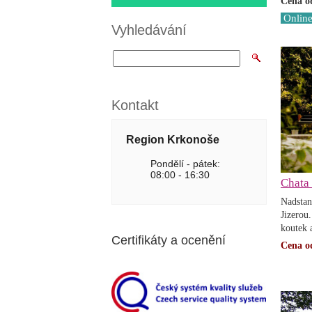
Cena o
Online
Vyhledávání
Kontakt
Region Krkonoše
Pondělí - pátek:
08:00 - 16:30
Chata 
Nadstan
Jizerou.
koutek 
Certifikáty a ocenění
Cena o