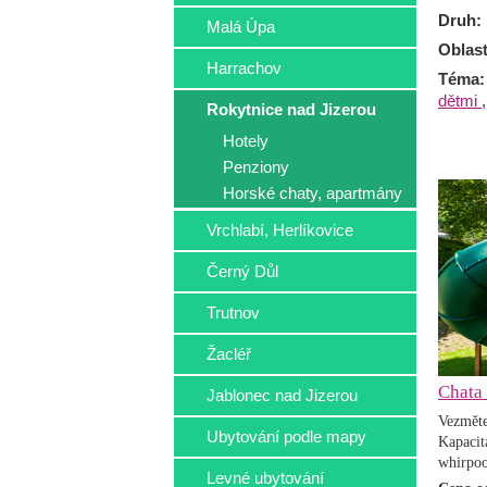
Druh:
Malá Úpa
Oblas
Harrachov
Téma
dětmi
,
Rokytnice nad Jizerou
Hotely
Penziony
Horské chaty, apartmány
Vrchlabí, Herlíkovice
Černý Důl
Trutnov
Žacléř
Chata 
Jablonec nad Jizerou
Vezmět
Ubytování podle mapy
Kapaci
whirpool
Levné ubytování