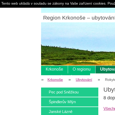
Tento web ukládá v souladu se zákony na Vaše zařízení cookies. Použ
Region Krkonoše – ubytování |
Krkonoše
O regionu
Ubytov
Pokladní systém s eet
Krkonoše
Ubytování
Rokyt
Ubyt
Pec pod Sněžkou
8 dop
Špindlerův Mlýn
Všechn
Janské Lázně