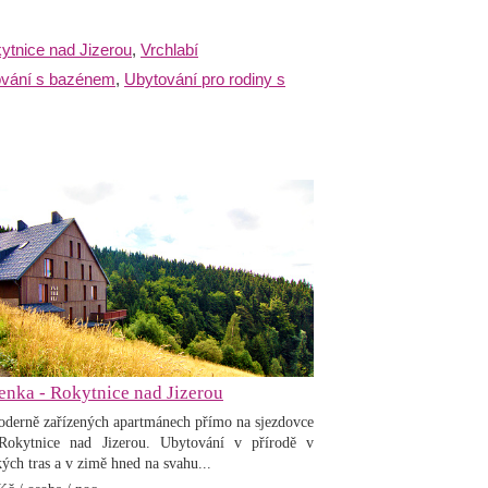
ytnice nad Jizerou
,
Vrchlabí
vání s bazénem
,
Ubytování pro rodiny s
enka - Rokytnice nad Jizerou
derně zařízených apartmánech přímo na sjezdovce
 Rokytnice nad Jizerou. Ubytování v přírodě v
kých tras a v zimě hned na svahu...