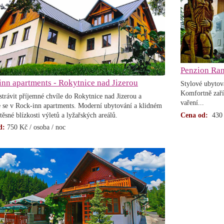
Penzion Ran
nn apartments - Rokytnice nad Jizerou
Stylové ubytov
Komfortně zaří
 strávit příjemné chvíle do Rokytnice nad Jizerou a
vaření...
e se v Rock-inn apartments. Moderní ubytování a klidném
těsné blízkosti výletů a lyžařských areálů.
Cena od:
430 K
d:
750 Kč / osoba / noc