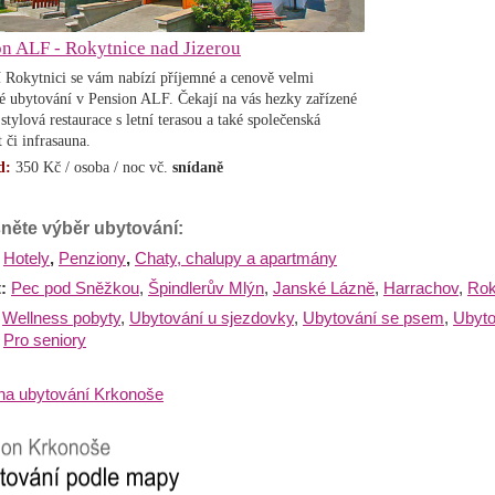
on ALF - Rokytnice nad Jizerou
 Rokytnici se vám nabízí příjemné a cenově velmi
vé ubytování v Pension ALF. Čekají na vás hezky zařízené
stylová restaurace s letní terasou a také společenská
 či infrasauna.
d:
350 Kč / osoba / noc vč.
snídaně
něte výběr ubytování:
Hotely
,
Penziony
,
Chaty, chalupy a apartmány
t:
Pec pod Sněžkou
,
Špindlerův Mlýn
,
Janské Lázně
,
Harrachov
,
Rok
:
Wellness pobyty
,
Ubytování u sjezdovky
,
Ubytování se psem
,
Ubyto
Pro seniory
a ubytování Krkonoše