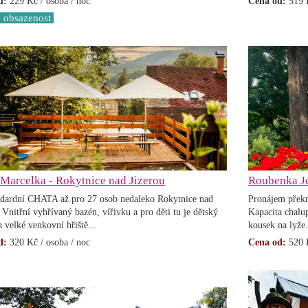
d:
229 Kč / osoba / noc
Cena od:
519 K
 obsazenost
Marcelka - Rokytnice nad Jizerou
Roubenka Je
dardní CHATA až pro 27 osob nedaleko Rokytnice nad
Pronájem překr
 Vnitřní vyhřívaný bazén, vířivku a pro děti tu je dětský
Kapacita chalu
a velké venkovní hřiště...
kousek na lyže.
d:
320
Kč / osoba / noc
Cena od:
520 K