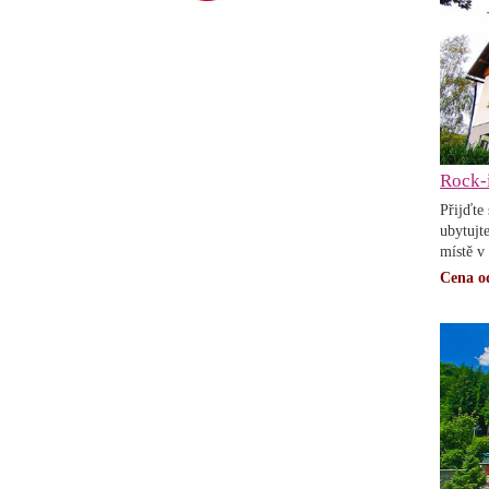
Rock-i
Přijďte
ubytujt
místě v 
Cena o