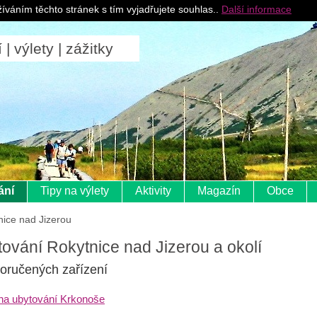
Pro ubytovatele
íváním těchto stránek s tím vyjadřujete souhlas..
Další informace
 výlety | zážitky
ání
Tipy na výlety
Aktivity
Magazín
Obce
nice nad Jizerou
ování Rokytnice nad Jizerou a okolí
oručených zařízení
a ubytování Krkonoše