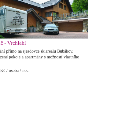
č - Vrchlabí
ání přímo na sjezdovce skiareálu Bubákov.
zené pokoje a apartmány s možností vlastního
č / osoba / noc