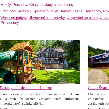
Hotely
,
Penziony
,
Chaty, chalupy a apartmány
t:
Pec pod Sněžkou
,
Špindlerův Mlýn
,
Janské Lázně
,
Harrachov
,
Rok
:
Wellness pobyty
,
Ubytování u sjezdovky
,
Ubytování se psem
,
Ubyto
Pro seniory
Buřany - Jablonec nad Jizerou
Chata Švadl
e své přátele a pronajměte si parádní Chatu Buřany.
Ubytování v mo
ta 24 osob. 5x ložnice, venkovní bazén, infrasauna,
ve skiarelálu
, horská lázeň a dětské hřiště...
dosahu turistic