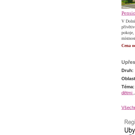
Pensi
V Dolní
přívěti
pokoje, 
místnost
Cena o
Upřes
Druh
:
Oblas
Téma
dětmi
,
Všechn