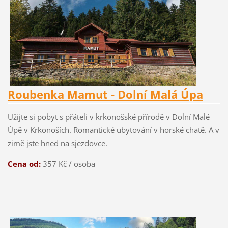
Roubenka Mamut - Dolní Malá Úpa
Užijte si pobyt s přáteli v krkonošské přírodě v Dolní Malé
Úpě v Krkonoších. Romantické ubytování v horské chatě. A v
zimě jste hned na sjezdovce.
Cena od:
357 Kč / osoba