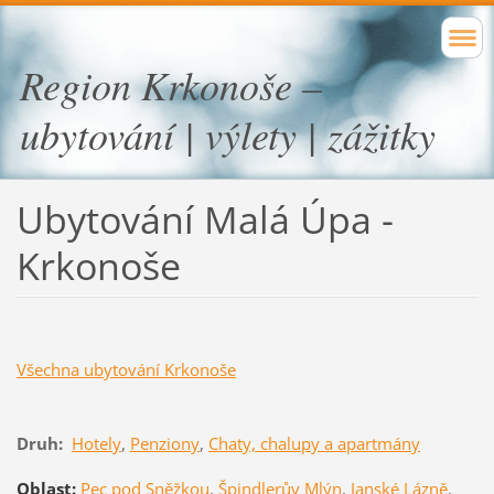
Region Krkonoše –
ubytování | výlety | zážitky
Ubytování Malá Úpa -
Krkonoše
Všechna ubytování Krkonoše
Druh:
Hotely
,
Penziony
,
Chaty, chalupy a apartmány
Oblast:
Pec pod Sněžkou
,
Špindlerův Mlýn
,
Janské Lázně
,