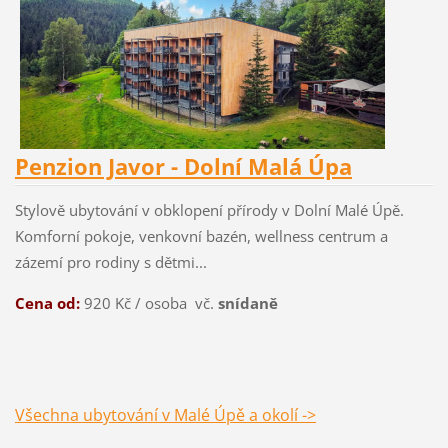
Penzion Javor - Dolní Malá Úpa
Stylově ubytování v obklopení přírody v Dolní Malé Úpě.
Komforní pokoje, venkovní bazén, wellness centrum a
zázemí pro rodiny s dětmi...
Cena od:
920 Kč / osoba vč.
snídaně
Všechna ubytování v Malé Úpě a okolí ->