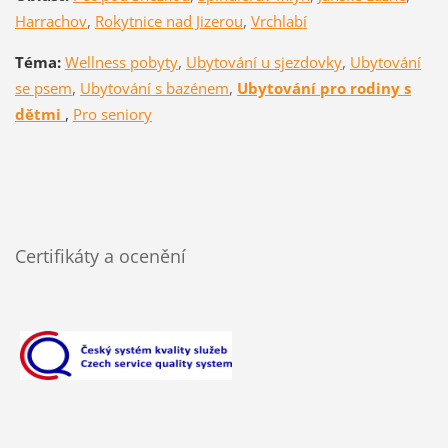
Harrachov
,
Rokytnice nad Jizerou
,
Vrchlabí
Téma:
Wellness pobyty
,
Ubytování u sjezdovky
,
Ubytování
se psem
,
Ubytování s bazénem
,
Ubytování pro rodiny s
dětmi
,
Pro seniory
Certifikáty a ocenění