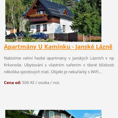
Apartmány U Kamínku - Janské Lázně
Nabízíme velmi hezké apartmány v Janských Lázních v np
Krkonoše. Ubytování s vlastním vařením v těsné blízkosti
několika sjezdových tratí. Objekt je nekuřácký s WiFi...
Cena od:
500
Kč / osoba / noc