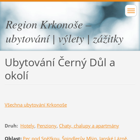
Region Krkonoše –
ubytování | výlety | zážitky
Ubytování Černý Důl a
okolí
Všechna ubytování Krkonoše
Druh:
Hotely
,
Penziony
,
Chaty, chalupy a apartmány
Oblast:
Pec pod Sněžkou
,
Špindlerův Mlýn
,
Janské Lázně
,