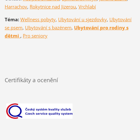
Harrachov
,
Rokytnice nad Jizerou
,
Vrchlabí
Téma:
Wellness pobyty
,
Ubytování u sjezdovky
,
Ubytování
se psem
,
Ubytování s bazénem
,
Ubytování pro rodiny s
dětmi
,
Pro seniory
Certifikáty a ocenění