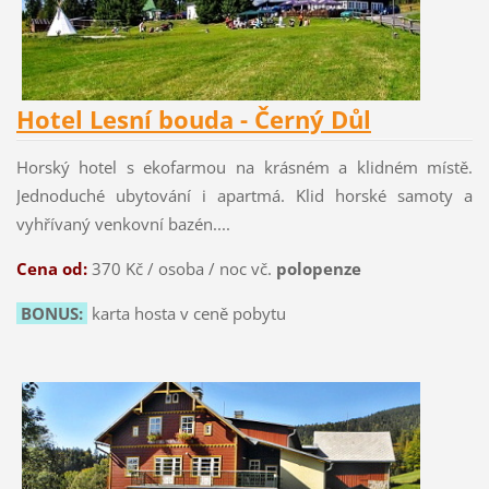
Hotel Lesní bouda - Černý Důl
Horský hotel s ekofarmou na krásném a klidném místě.
Jednoduché ubytování i apartmá. Klid horské samoty a
vyhřívaný venkovní bazén....
Cena od:
370 Kč / osoba / noc vč.
polopenze
BONUS:
karta hosta v ceně pobytu