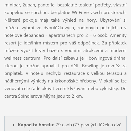
minibar, župan, pantofle, bezplatné toaletní potřeby, vlastní
koupelnu se sprchou, bezplatné Wi-Fi ve všech prostorách.
Některé pokoje mají také výhled na hory. Ubytování si
můžete vybrat ve dvoulůžkových, rodinných pokojích a v
hotelové depandaci - apartmánech pro 2 – 6 osob. Amenity
resort je ideálním místem pro váš odpočinek. Za příplatek
můžete využít krytý bazén s vodními atrakcemi a moderní
wellness centrum. Pro další zábavu je i bowlingová dráha,
kterou je možné upravit i pro děti. Bowling je rovněž za
příplatek. V hotelu nechybí restaurace s velkou terasou a
nádhernými výhledy na krkonošské hřebeny. V okolí se lze
věnovat celé řadě aktivit včetně lyžování nebo cyklistiky. Do
centra Špindlerova Mlýna jsou to 2 km.
Kapacita hotelu:
79 osob (77 pevných lůžek a dvě