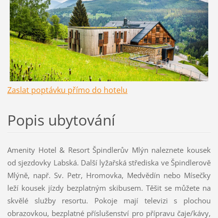
Zaslat poptávku přímo do hotelu
Popis ubytování
Amenity Hotel & Resort Špindlerův Mlýn naleznete kousek
od sjezdovky Labská. Další lyžařská střediska ve Špindlerově
Mlýně, např. Sv. Petr, Hromovka, Medvědín nebo Mísečky
leží kousek jízdy bezplatným skibusem. Těšit se můžete na
skvělé služby resortu. Pokoje mají televizi s plochou
obrazovkou, bezplatné příslušenství pro přípravu čaje/kávy,