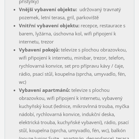
přistýlky)
Vnější vybavení objektu:
udržovaný travnatý
pozemek, letní terasa, gril, parkoviště
Vnitřní vybavení objektu:
recepce, restaurace s
barem, lyžárna, úschovna kol, wifi připojení k
internetu, trezor
Vybavení pokojů:
televize s plochou obrazovkou,
wifi připojení k internetu, minibar, trezor, telefon,
rychlovarná konvice, set pro přípravu kávy / čaje,
rádio, psací stůl, koupelna (sprcha, umyvadlo, fén,
wc)
Vybavení apartmánů:
televize s plochou
obrazovkou, wifi připojení k internetu, vybavený
kuchyňský kout (lednice, mikrovlnná trouba, myčka
nádobí, rychlovarná konvice, indukční deska,
elektrická trouba, kuchyňské vybavení), rádio, psací
stůl, koupelna (sprcha, umyvadlo, fén, wc), balkón
(pouze Junior Suite - apartmán, depandance), terasa