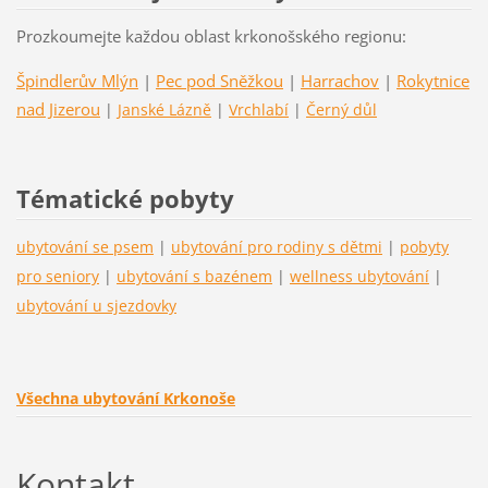
Prozkoumejte každou oblast krkonošského regionu:
Špindlerův Mlýn
|
Pec pod Sněžkou
|
Harrachov
|
Rokytnice
nad Jizerou
|
Janské Lázně
|
Vrchlabí
|
Černý důl
Tématické pobyty
ubytování se psem
|
ubytování pro rodiny s dětmi
|
pobyty
pro seniory
|
ubytování s bazénem
|
wellness ubytování
|
ubytování u sjezdovky
Všechna ubytování Krkonoše
Kontakt