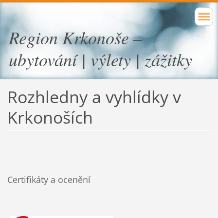
Region Krkonoše –
ubytování | výlety | zážitky
Rozhledny a vyhlídky v
Krkonoších
Certifikáty a ocenění