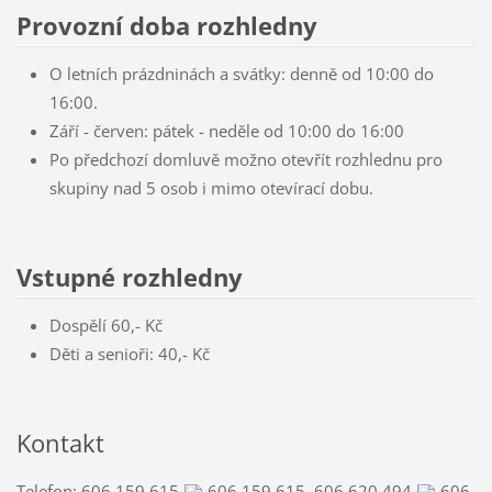
Provozní doba rozhledny
O letních prázdninách a svátky: denně od 10:00 do
16:00.
Září - červen: pátek - neděle od 10:00 do 16:00
Po předchozí domluvě možno otevřít rozhlednu pro
skupiny nad 5 osob i mimo otevírací dobu.
Vstupné rozhledny
Dospělí 60,- Kč
Děti a senioři: 40,- Kč
Kontakt
Telefon:
606 159 615
606 159 615
,
606 620 494
606