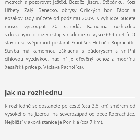
metrech a pozorovat Ještěd, Bezděz, Jizeru, Štěpánku, Kozí
Hřbety, Žalý, Benecko, obrysy Orlických hor, Tábor a
Kozákov tady můžete od podzimu 2009. K vyhlídce budete
muset vystoupat 70 schodů. Kamenná rozhledna
s dřevěným ochozem stojí v nadmořské výšce 669 metrů. O
stavbu se svépomocí postaral František Hubař z Roprachtic.
Stavba má kamennou základnu s půdorysem a vnitřní
cihlovou vyzdívkou, nad ní je dřevěný ochoz z modřínu
(tesařská práce p. Václava Pacholíka).
Jak na rozhlednu
K rozhledně se dostanete po cestě (cca 3,5 km) směrem od
Vysokého na Jizerou, na severozápad od obce Roprachtice.
Nejbližší vlaková stanice je Poniklá (cca 7 km).