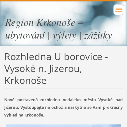
Region Krkonoše –
ubytování | výlety | zážitky
Rozhledna U borovice -
Vysoké n. Jizerou
,
Krkonoše
Nově postavená rozhledna nedaleko města Vysoké nad
Jizerou. Vystoupejte na ochoz a naskytne se Vám překrásný
výhled na Krkonoše.