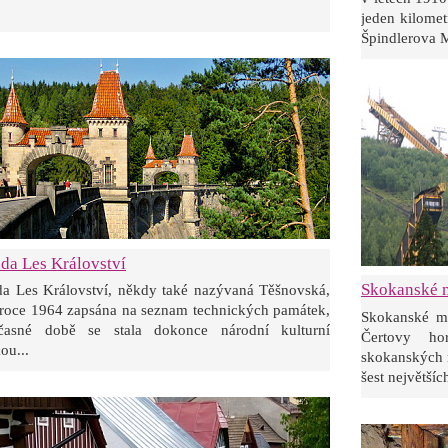
jeden kilomet
Špindlerova M
da Les Království
Skokanské 
da Les Království, někdy také nazývaná Těšnovská,
 roce 1964 zapsána na seznam technických památek,
Skokanské mů
časné době se stala dokonce národní kulturní
Čertovy ho
ou...
skokanských 
šest největších