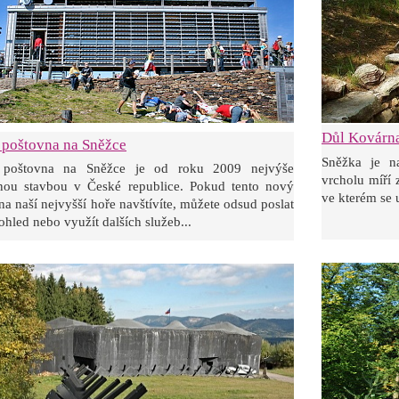
Důl Kovárn
 poštovna na Sněžce
Sněžka je n
 poštovna na Sněžce je od roku 2009 nejvýše
vrcholu míří z
nou stavbou v České republice. Pokud tento nový
ve kterém se 
na naší nejvyšší hoře navštívíte, můžete odsud poslat
ohled nebo využít dalších služeb...