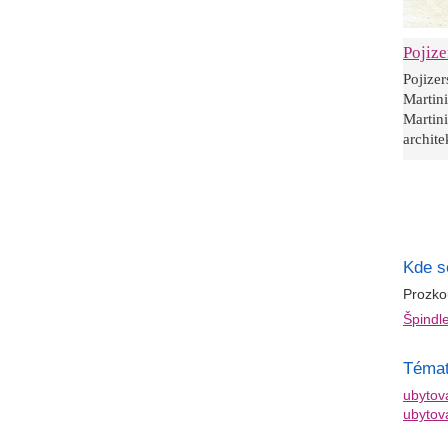
Pojize
Pojize
Martin
Martin
archite
Kde s
Prozko
Špindl
Témat
ubytov
ubytov