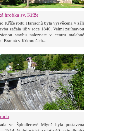
á hrobka sv. Kříže
ho Kříže rodu Harrachů byla vysvěcena v září
avba začala již v roce 1840. Velmi zajímavou
zácnou stavbu naleznete v centru malebné
í Branná v Krkonoších...
rada
rada ve Špindlerové Mlýně byla postavena
 – 1914. Vodní nádrž o ploše 40 ha je dlouhá