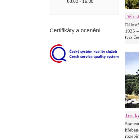
08:00 - 16:30
Dělost
Dělost
Certifikáty a ocenění
1935 –
tvrz č
Trosk
Spoust
hřebe
rozebír