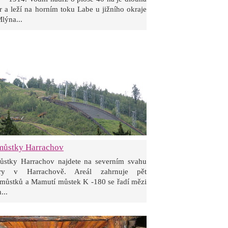
r a leží na horním toku Labe u jižního okraje
lýna...
můstky Harrachov
stky Harrachov najdete na severním svahu
ry v Harrachově. Areál zahrnuje pět
můstků a Mamutí můstek K -180 se řadí mězi
...