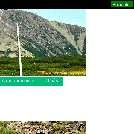
Krkonoše
Mapa stránek
Tisk
Rozumím
A mnohem více
O nás