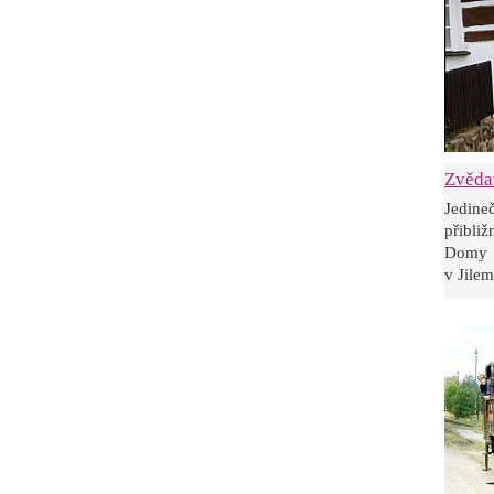
Zvěda
Jedine
přibli
Domy p
v Jilem