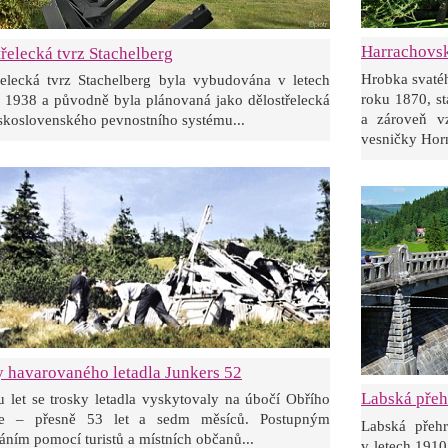
Harrachovsk
řelecká tvrz Stachelberg
Hrobka svaté
řelecká tvrz Stachelberg byla vybudována v letech
roku 1870, st
 1938 a původně byla plánovaná jako dělostřelecká
a zároveň v
eskoslovenského pevnostního systému...
vesničky Horn
y havarovaného letadla Junkers 52
Labská přeh
u let se trosky letadla vyskytovaly na úbočí Obřího
ne – přesně 53 let a sedm měsíců. Postupným
Labská přeh
áním pomocí turistů a místních občanů...
v letech 1910