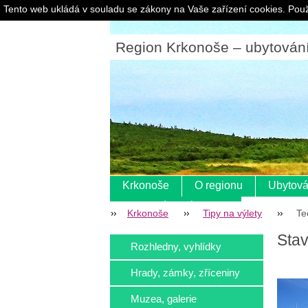
Tento web ukládá v souladu se zákony na Vaše zařízení cookies. Použ
Region Krkonoše – ubytování |
Krkonoše
O regionu
Ubytová
Pokladní systém s eet
Krkonoše
Tipy na výlety
Te
Stav
Rozhledny, vyhlídky
Hrady, zámky, zříceniny
Muzea, galerie