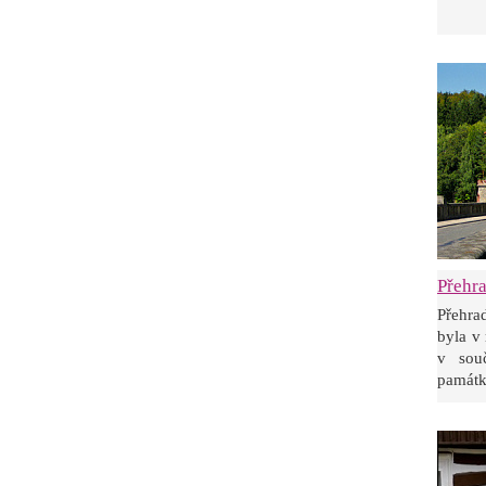
Přehra
Přehra
byla v
v sou
památk