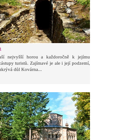
a
aší nejvyšší horou a každoročně k jejímu
ástupy turistů. Zajímavé je ale i její podzemí,
ukrývá důl Kovárna...