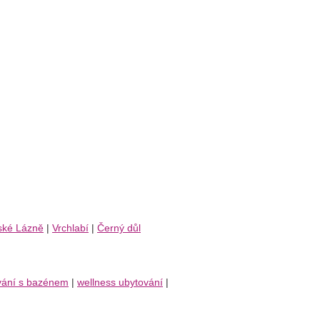
ské Lázně
|
Vrchlabí
|
Černý důl
vání s bazénem
|
wellness ubytování
|