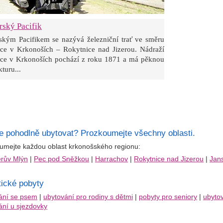
rský Pacifik
rským Pacifikem se nazývá železniční trať ve směru
ice v Krkonoších – Rokytnice nad Jizerou. Nádraží
ice v Krkonoších pochází z roku 1871 a má pěknou
kturu...
e pohodlně ubytovat? Prozkoumejte všechny oblasti.
umejte každou oblast krkonošského regionu:
erův Mlýn
|
Pec pod Sněžkou
|
Harrachov
|
Rokytnice nad Jizerou
|
Jan
ické pobyty
ání se psem
|
ubytování pro rodiny s dětmi
|
pobyty pro seniory
|
ubyto
ání u sjezdovky