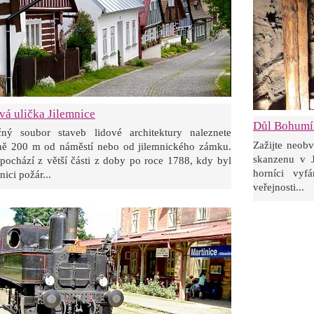
vá ulička Jilemnice
Důl Bohumír
čný soubor staveb lidové architektury naleznete
Zažijte neob
žně 200 m od náměstí nebo od jilemnického zámku.
skanzenu v J
ochází z větší části z doby po roce 1788, kdy byl
horníci vyf
nici požár...
veřejnosti...