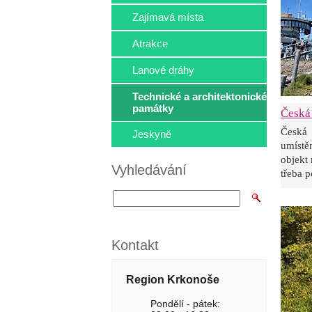
Zajímavá místa
Atrakce
Lanové dráhy
Technické a architektonické
památky
Česká
Česká
Jeskyně
umístě
objekt 
Vyhledávání
třeba p
Kontakt
Region Krkonoše
Pondělí - pátek: