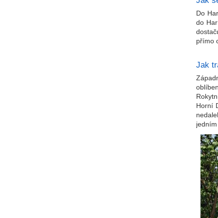
Jak s
Do Har
do Har
dostač
přímo 
Jak t
Západní
oblíbe
Rokytn
Horní 
nedale
jedním 