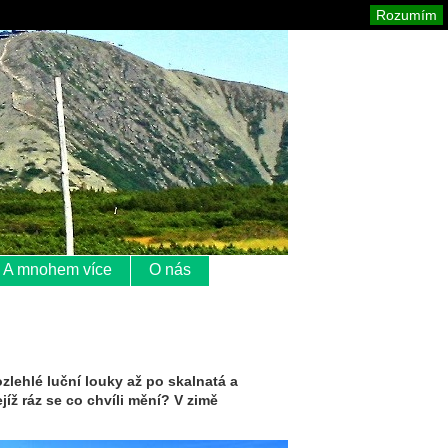
Krkonoše
Mapa stránek
Tisk
Rozumím
A mnohem více
O nás
zlehlé luční louky až po skalnatá a
jíž ráz se co chvíli mění? V zimě