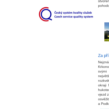
stvoře
pohodo
Za př
Nejzn
Krkono
svými 
největ
rozkvé
okraji
hukote
vjezd 
osvěži
a Podk