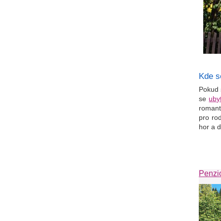
Kde s
Pokud 
se
uby
romant
pro ro
hor a 
Penzio