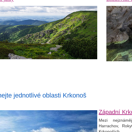
ejte jednotlivé oblasti Krkonoš
Západní Krk
Mezi nejznáměj
Harrachov, Roky
Krkonoších...