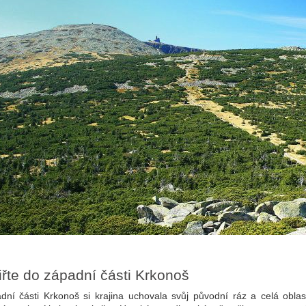
řte do západní části Krkonoš
dní části Krkonoš si krajina uchovala svůj původní ráz a celá obla