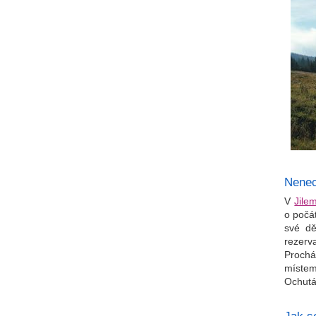
Nenech
V
Jilem
o počá
své dě
rezerv
Prochá
místem
Ochutá