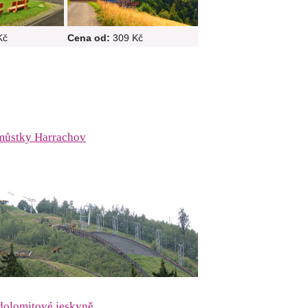
Kč
Cena od:
309 Kč
můstky Harrachov
dolomitové jeskyně