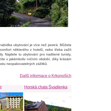
 nabídka ubytování je více než pestrá. Můžete
 komfort některého z hotelů, nebo třeba zažít
y. Najdete tu ubytování pro nadšené turisty,
zíte v jakémkoliv ročním období, díky krásám
ustu neopakovatelných zážitků.
Další informace o Krkonoších
t
Horská chata Švadlenka