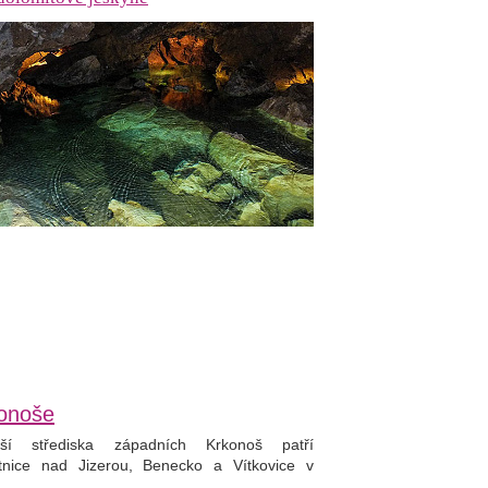
onoše
ší střediska západních Krkonoš patří
tnice nad Jizerou, Benecko a Vítkovice v