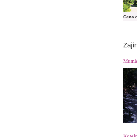
Cena 
Zají
Mumla
Kotel