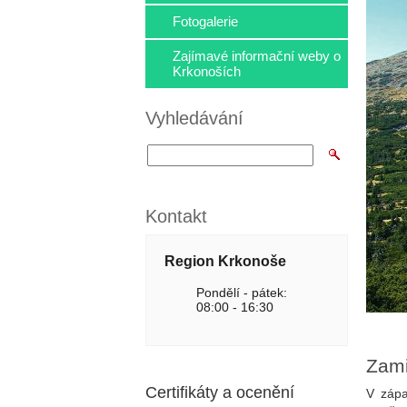
Fotogalerie
Zajímavé informační weby o
Krkonoších
Vyhledávání
Kontakt
Region Krkonoše
Pondělí - pátek:
08:00 - 16:30
Zami
Certifikáty a ocenění
V zápa