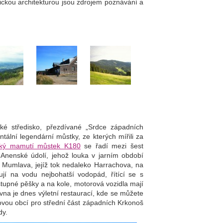
pickou architekturou jsou zdrojem poznávání a
ské středisko, přezdívané „Srdce západních
ální legendární můstky, ze kterých mířili za
ský mamutí můstek K180
se řadí mezi šest
 Anenské údolí, jehož louka v jarním období
a Mumlava, jejíž tok nedaleko Harrachova, na
ují na vodu nejbohatší vodopád, řítící se s
tupné pěšky a na kole, motorová vozidla mají
na je dnes výletní restaurací, kde se můžete
ovou obcí pro střední část západních Krkonoš
dy.