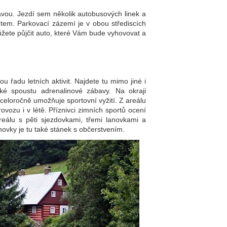
vou. Jezdí sem několik autobusových linek a
tem. Parkovací zázemí je v obou střediscích
žete půjčit auto, které Vám bude vyhovovat a
u řadu letních aktivit. Najdete tu mimo jiné i
také spoustu adrenalinové zábavy. Na okraji
celoročně umožňuje sportovní vyžití. Z areálu
ozu i v létě. Příznivci zimních sportů ocení
eálu s pěti sjezdovkami, třemi lanovkami a
novky je tu také stánek s občerstvením.