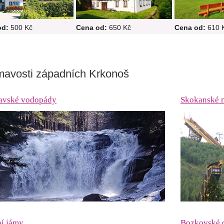
od:
500 Kč
Cena od:
650 Kč
Cena od:
610 
mavosti západních Krkonoš
vské vodopády
Skokanské 
ní jámy
Bozkovské 