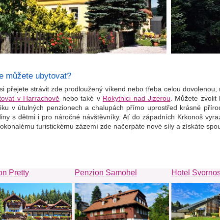
e můžete ubytovat?
si přejete strávit zde prodloužený víkend nebo třeba celou dovolenou,
tovat v Harrachově
nebo také v
Rokytnici nad Jizerou
. Můžete zvolit
iku v útulných penzionech a chalupách přímo uprostřed krásné přírod
diny s dětmi i pro náročné návštěvníky. Ať do západních Krkonoš vyra
dokonalému turistickému zázemí zde načerpáte nové síly a získáte spo
n Pretty
Penzion Samohel
Hotel Svornos