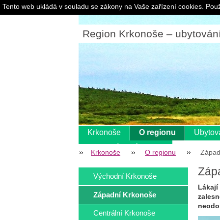
Tento web ukládá v souladu se zákony na Vaše zařízení cookies. Použ
Region Krkonoše – ubytování |
Krkonoše
O regionu
Ubytov
Pokladní systém s eet
Krkonoše
O regionu
Západ
Záp
Východní Krkonoše
Lákají
Západní Krkonoše
zalesn
neodol
Centrální Krkonoše