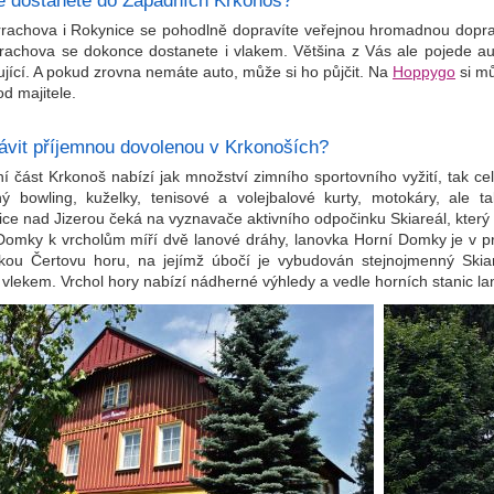
e dostanete do Západních Krkonoš?
rachova i Rokynice se pohodlně dopravíte veřejnou hromadnou dopra
rachova se dokonce dostanete i vlakem. Většina z Vás ale pojede au
ující. A pokud zrovna nemáte auto, může si ho půjčit. Na
Hoppygo
si mů
od majitele.
rávit příjemnou dovolenou v Krkonoších?
 část Krkonoš nabízí jak množství zimního sportovního vyžití, tak celo
ný bowling, kuželky, tenisové a volejbalové kurty, motokáry, ale 
ice nad Jizerou čeká na vyznavače aktivního odpočinku Skiareál, který 
Domky k vrcholům míří dvě lanové dráhy, lanovka Horní Domky je v prov
kou Čertovu horu, na jejímž úbočí je vybudován stejnojmenný Skiar
vlekem. Vrchol hory nabízí nádherné výhledy a vedle horních stanic la