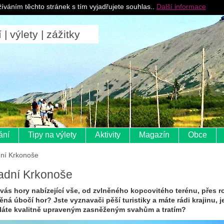
Pro ubytovatele
íváním těchto stránek s tím vyjadřujete souhlas..
Další informace
 výlety | zážitky
ání
Tipy na výlety
Aktivity
Magazín
Obce
ní Krkonoše
adní Krkonoše
 vás hory nabízející vše, od zvlněného kopcovitého terénu, přes ro
ěná úbočí hor? Jste vyznavači pěší turistiky a máte rádi krajinu, je
áte kvalitně upraveným zasněženým svahům a tratím?