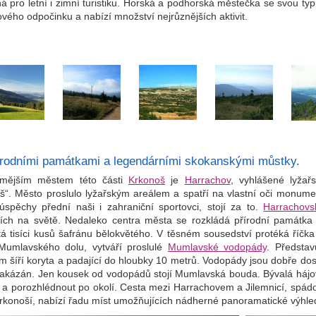
ná pro letní i zimní turistiku. Horská a podhorská městečka se svou ty
vého odpočinku a nabízí množství nejrůznějších aktivit.
írodními památkami a legendárními skokanskými můstky.
ámějším městem této části
Krkonoš
je
Harrachov
, vyhlášené lyžař
š“. Město proslulo lyžařským areálem a spatří na vlastní oči monument
úspěchy přední naši i zahraniční sportovci, stojí za to.
Harrachov
ších na světě. Nedaleko centra města se rozkládá přírodní památka
tá tisíci kusů šafránu bělokvětého. V těsném sousedství protéká říčk
 Mumlavského dolu, vytváří proslulé
Mumlavské vodopády
. Představ
m šíří koryta a padající do hloubky 10 metrů. Vodopády jsou dobře dos
zakázán. Jen kousek od vodopádů stojí Mumlavská bouda. Bývalá hájov
t a porozhlédnout po okolí. Cesta mezi Harrachovem a Jilemnicí, spád
rkonoší, nabízí řadu míst umožňujících nádherné panoramatické výhle