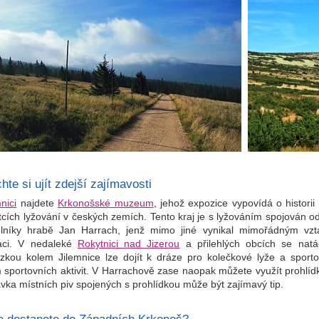
te si ujít zdejší zajímavosti
nici
najdete
Krkonošské muzeum
, jehož expozice vypovídá o historii
tcích lyžování v českých zemích. Tento kraj je s lyžováním spojován od
lníky hrabě Jan Harrach, jenž mimo jiné vynikal mimořádným vzt
aci. V nedaleké
Rokytnici nad Jizerou
a přilehlých obcích se natá
zkou kolem Jilemnice lze dojít k dráze pro kolečkové lyže a sport
 sportovních aktivit. V Harrachově zase naopak můžete využít prohlíd
vka místních piv spojených s prohlídkou může být zajímavý tip.