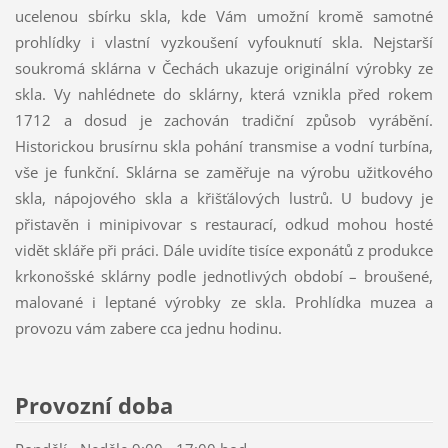
ucelenou sbírku skla, kde Vám umožní kromě samotné
prohlídky i vlastní vyzkoušení vyfouknutí skla. Nejstarší
soukromá sklárna v Čechách ukazuje originální výrobky ze
skla. Vy nahlédnete do sklárny, která vznikla před rokem
1712 a dosud je zachován tradiční způsob vyrábění.
Historickou brusírnu skla pohání transmise a vodní turbína,
vše je funkční. Sklárna se zaměřuje na výrobu užitkového
skla, nápojového skla a křišťálových lustrů. U budovy je
přistavěn i minipivovar s restaurací, odkud mohou hosté
vidět skláře při práci. Dále uvidíte tisíce exponátů z produkce
krkonošské sklárny podle jednotlivých období – broušené,
malované i leptané výrobky ze skla. Prohlídka muzea a
provozu vám zabere cca jednu hodinu.
Provozní doba