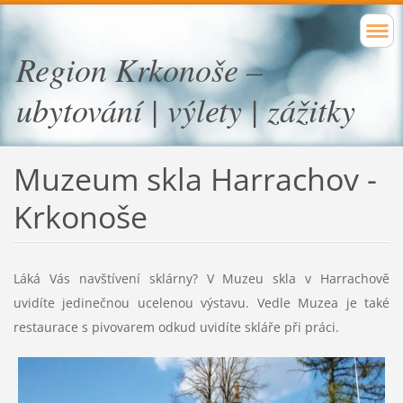
Region Krkonoše –
ubytování | výlety | zážitky
Muzeum skla Harrachov
-
Krkonoše
Láká Vás navštívení sklárny? V Muzeu skla v Harrachově
uvidíte jedinečnou ucelenou výstavu. Vedle Muzea je také
restaurace s pivovarem odkud uvidíte skláře při práci.