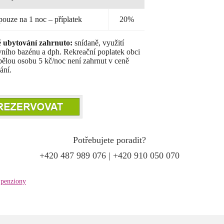
pouze na 1 noc – příplatek
20%
ě ubytování zahrnuto:
snídaně, využití
ního bazénu a dph. Rekreační poplatek obci
pělou osobu 5 kč/noc není zahrnut v ceně
ání.
Potřebujete poradit?
+420 487 989 076 | +420 910 050 070
penziony