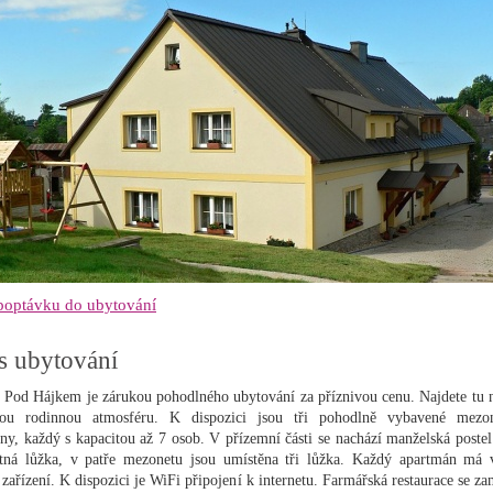
 poptávku do ubytování
s ubytování
 Pod Hájkem je zárukou pohodlného ubytování za příznivou cenu. Najdete tu n
ivou rodinnou atmosféru. K dispozici jsou tři pohodlně vybavené mezo
ny, každý s kapacitou až 7 osob. V přízemní části se nachází manželská postel
tná lůžka, v patře mezonetu jsou umístěna tři lůžka. Každý apartmán má v
 zařízení. K dispozici je WiFi připojení k internetu. Farmářská restaurace se z