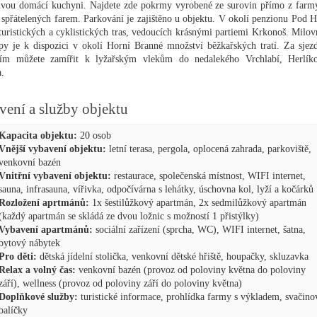
ivou domácí kuchyni. Najdete zde pokrmy vyrobené ze surovin přímo z farm
, spřátelených farem. Parkování je zajištěno u objektu. V okolí penzionu Pod 
 turistických a cyklistických tras, vedoucích krásnými partiemi Krkonoš. Milo
opy je k dispozici v okolí Horní Branné množství běžkařských tratí. Za sje
ním můžete zamířit k lyžařským vlekům do nedalekého Vrchlabí, Herlík
.
vení a služby objektu
Kapacita objektu:
20 osob
Vnější vybavení objektu:
letní terasa, pergola, oplocená zahrada, parkoviště,
venkovní bazén
Vnitřní vybavení objektu:
restaurace, společenská místnost, WIFI internet,
sauna, infrasauna, vířivka, odpočívárna s lehátky, úschovna kol, lyží a kočárků
Rozložení aprtmánů:
1x šestilůžkový apartmán, 2x sedmilůžkový apartmán
(každý apartmán se skládá ze dvou ložnic s možností 1 přistýlky)
Vybavení apartmánů:
sociální zařízení (sprcha, WC), WIFI internet, šatna,
bytový nábytek
Pro děti:
dětská jídelní stolička, venkovní dětské hřiště, houpačky, skluzavka
Relax a volný čas:
venkovní bazén (provoz od poloviny května do poloviny
září), wellness (provoz od poloviny září do poloviny května)
Doplňkové služby:
turistické informace, prohlídka farmy s výkladem, svačino
balíčky