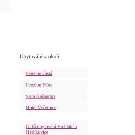
Ubytování v okolí
Penzion Čistá
Penzion Flóra
Srub Kašparáci
Hotel Večernice
Další ubytování Vrchlabí a
Herlíkovice