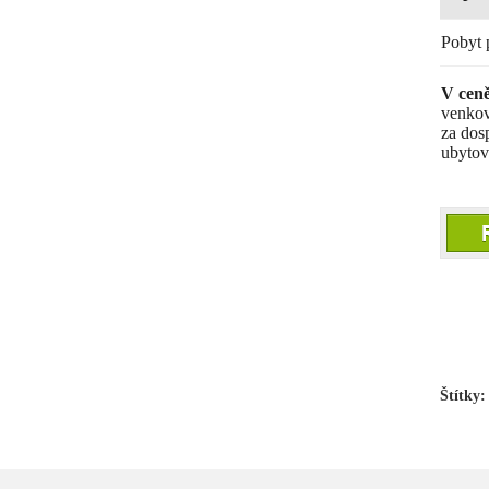
Pobyt 
V cen
venkov
za dos
ubytov
Štítky: