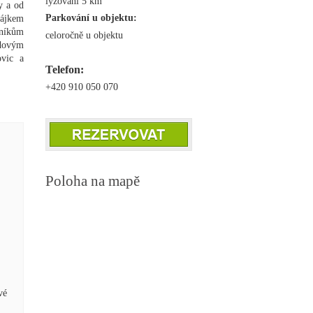
lyžování 5 km
y a od
Parkování u objektu:
Hájkem
vníkům
celoročně u objektu
zdovým
ovic a
Telefon:
+420 910 050 070
Poloha na mapě
vé