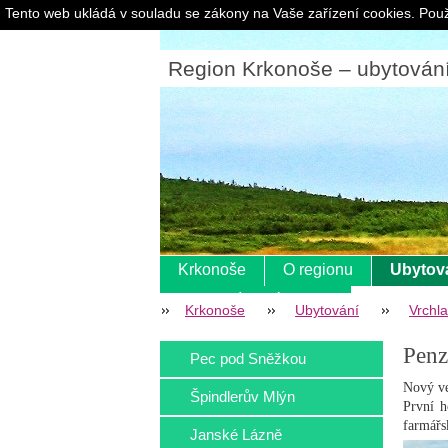
Tento web ukládá v souladu se zákony na Vaše zařízení cookies. Použ
Region Krkonoše – ubytování |
Krkonoše
O regionu
Ubytov
Pokladní systém s eet
Krkonoše
Ubytování
Vrchla
Penz
Pec pod Sněžkou
Nový ve
Špindlerův Mlýn
První h
farmářsk
Janské Lázně