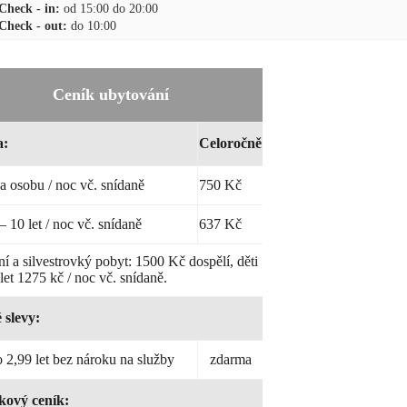
Check - in:
od 15:00 do 20:00
Check - out:
do 10:00
Ceník ubytování
a:
Celoročně
a osobu / noc vč. snídaně
750 Kč
– 10 let / noc vč. snídaně
637 Kč
í a silvestrovký pobyt: 1500 Kč dospělí, děti
let 1275 kč / noc vč. snídaně.
 slevy:
o 2,99 let bez nároku na služby
zdarma
kový ceník: