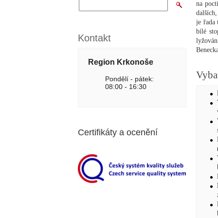
na poct
dalších
je řada
bílé st
Kontakt
lyžová
Benecka
Region Krkonoše
Vyba
Pondělí - pátek:
08:00 - 16:30
Certifikáty a ocenění