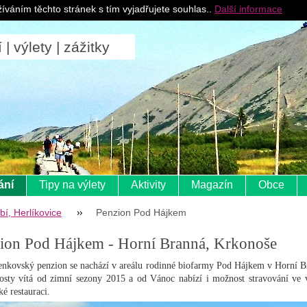
Pro ubytovatele
íváním těchto stránek s tím vyjadřujete souhlas..
Další informace
 výlety | zážitky
ání
Tipy na výlety
Aktivity
Magazín
Obce
bí, Herlíkovice
Penzion Pod Hájkem
ion Pod Hájkem - Horní Branná, Krkonoše
nkovský penzion se nachází v areálu rodinné biofarmy Pod Hájkem v Horní B
osty vítá od zimní sezony 2015 a od Vánoc nabízí i možnost stravování ve v
é restauraci.