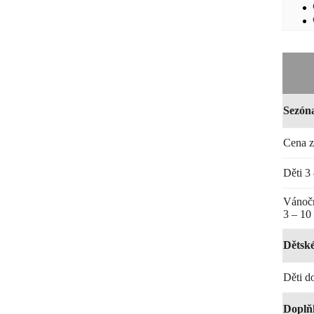
Sezón
Cena z
Děti 3 
Vánočn
3 – 10 
Dětské
Děti d
Doplň