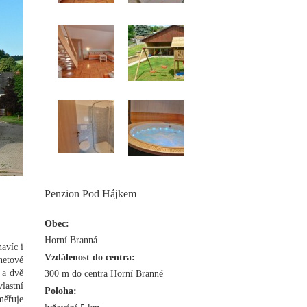
Penzion Pod Hájkem
Obec:
Horní Branná
avíc i
Vzdálenost do centra:
netové
 a dvě
300 m do centra Horní Branné
lastní
Poloha:
aměřuje