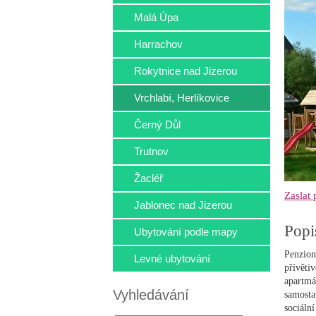
Malá Úpa
Harrachov
Rokytnice nad Jizerou
Vrchlabí, Herlíkovice
Černý Důl
Trutnov
Žacléř
Zaslat
Jablonec nad Jizerou
Popi
Ubytování podle mapy
Penzion
Levné ubytování
přívět
apartmá
Vyhledávání
samosta
sociální