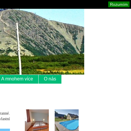
Krkonoše
Mapa stránek
Tisk
Rozumím
A mnohem více
O nás
ranné.
lastní