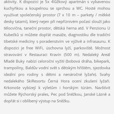
aktivity. K dispozici je 5x 4lůžkový apartmán s vybavenou
kuchyňkou a koupelnou se sprchou a WC. Hosté mohou
využívat společenský prostor (7 x 10 m – parkety / měkké
desky tatami), který nejen při nepříznivém počasí slouží jako
tělocvična, taneční prostor, dětská herna atd. V Penzionu U
Kubečků si můžete dopřát masáže, diagnostiku dle tradiční
tibetské medicíny s poradenstvím ve výživě a infrasaunu. K
dispozici je free WiFi, úschovna lyží, parkoviště. Možnost
stravování v Restauraci Kravín (500 m). Nedaleký Areál
Mladé Buky nabízí celoroční vyžití (bobová dráha, bikepark,
trampolíny, Baldův vodní svět s dětským hřištěm, sjezdovka
ideální pro rodiny s dětmi a nenáročné lyžaře). Svahy
nedalekého SkiResortu Černá Hora ocení zkušení lyžaři.
Krkonoše vybízejí k výletům i horským túrám. Navštívit
můžete Rýchorský prales, Pec pod Sněžkou, Janské Lázně a
dopřát si i oblíbený výstup na Sněžku.