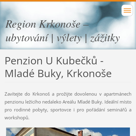
Region Krkonoše –
ubytování | výlety | zážitky
Penzion U Kubečků -
Mladé Buky, Krkonoše
Zavítejte do Krkonoš a prožijte dovolenou v apartmánech
penzionu ležícího nedaleko Areálu Mladé Buky. Ideální místo
pro rodinné pobyty, sportovce i pro pořádání seminářů a
workshopů.