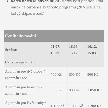
Karta hosta Mladých Buků
- Každý host penzionu má
nárok na čerpání slev tohoto programu (20 % sleva na
každý skipas a pod.)
Ceník ubytování
01.07. -
16.09. -
16.12. -
Sezóna:
15.09.
15.12.
15.03.
Cena za apartmán
Apartmán pro dvě osoby
/
700 Kč
600 Kč
800 Kč
apartmán / noc
Apartmán pro tři osoby
/
900 Kč
800 Kč
1 050 Kč
apartmán
/ noc
Apartmán pro čtyři osoby
/
1 100 Kč
1 000 Kč
1 200 Kč