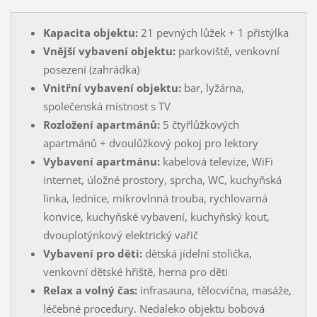
Kapacita objektu:
21 pevných lůžek + 1 přistýlka
Vnější vybavení objektu:
parkoviště, venkovní
posezení (zahrádka)
Vnitřní vybavení objektu:
bar, lyžárna,
společenská místnost s TV
Rozložení apartmánů:
5 čtyřlůžkových
apartmánů + dvoulůžkový pokoj pro lektory
Vybavení apartmánu:
kabelová televize, WiFi
internet, úložné prostory, sprcha, WC, kuchyňská
linka, lednice, mikrovlnná trouba, rychlovarná
konvice, kuchyňské vybavení, kuchyňský kout,
dvouplotýnkový elektrický vařič
Vybavení pro děti:
dětská jídelní stolička,
venkovní dětské hřiště, herna pro děti
Relax a volný čas:
infrasauna, tělocvična, masáže,
léčebné procedury. Nedaleko objektu bobová