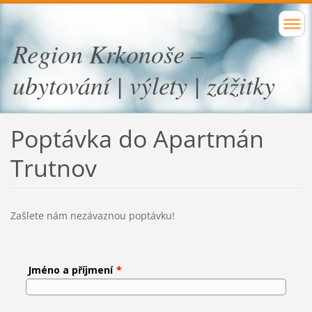
Region Krkonoše –
ubytování | výlety | zážitky
Poptávka do Apartmán
Trutnov
Zašlete nám nezávaznou poptávku!