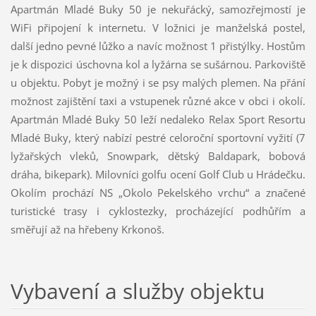
Apartmán Mladé Buky 50 je nekuřácký, samozřejmostí je
WiFi připojení k internetu. V ložnici je manželská postel,
další jedno pevné lůžko a navíc možnost 1 přistýlky. Hostům
je k dispozici úschovna kol a lyžárna se sušárnou. Parkoviště
u objektu. Pobyt je možný i se psy malých plemen. Na přání
možnost zajištění taxi a vstupenek různé akce v obci i okolí.
Apartmán Mladé Buky 50 leží nedaleko Relax Sport Resortu
Mladé Buky, který nabízí pestré celoroční sportovní vyžití (7
lyžařských vleků, Snowpark, dětský Baldapark, bobová
dráha, bikepark). Milovníci golfu ocení Golf Club u Hrádečku.
Okolím prochází NS „Okolo Pekelského vrchu“ a značené
turistické trasy i cyklostezky, procházející podhůřím a
směřují až na hřebeny Krkonoš.
Vybavení a služby objektu