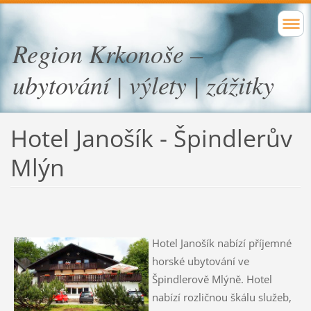
Region Krkonoše –
ubytování | výlety | zážitky
Hotel Janošík - Špindlerův
Mlýn
Hotel Janošík nabízí příjemné
horské ubytování ve
Špindlerově Mlýně. Hotel
nabízí rozličnou škálu služeb,