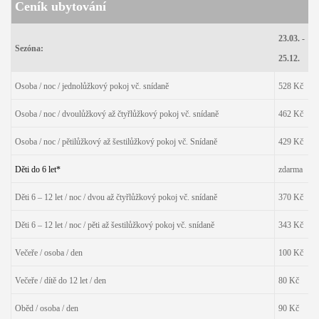
Ceník ubytování
23.03. -
Sezóna:
25.12.
Osoba / noc / jednolůžkový pokoj vč. snídaně
528 Kč
Osoba / noc / dvoulůžkový až čtyřlůžkový pokoj vč. snídaně
462 Kč
Osoba / noc / pětilůžkový až šestilůžkový pokoj vč. Snídaně
429 Kč
Děti do 6 let*
zdarma
Děti 6 – 12 let / noc / dvou až čtyřlůžkový pokoj vč. snídaně
370 Kč
Děti 6 – 12 let / noc / pěti až šestilůžkový pokoj vč. snídaně
343 Kč
Večeře / osoba / den
100 Kč
Večeře / dítě do 12 let / den
80 Kč
Oběd / osoba / den
90 Kč