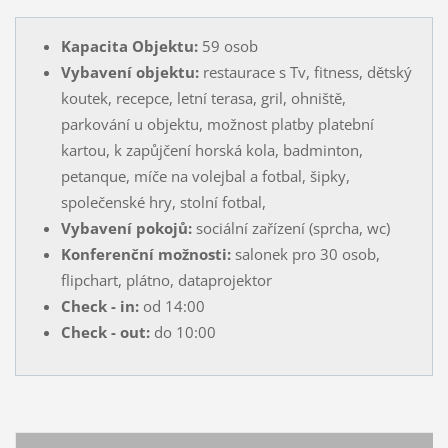
Kapacita Objektu:
59 osob
Vybavení objektu:
restaurace s Tv, fitness, dětský
koutek, recepce, letní terasa, gril, ohniště,
parkování u objektu, možnost platby platební
kartou, k zapůjčení horská kola, badminton,
petanque, míče na volejbal a fotbal, šipky,
společenské hry, stolní fotbal,
Vybavení pokojů:
sociální zařízení (sprcha, wc)
Konferenční možnosti:
salonek pro 30 osob,
flipchart, plátno, dataprojektor
Check - in:
od 14:00
Check - out:
do 10:00