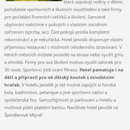
která uspokojí rodiny s dětmi,
pořadatele sportovních a školních soustředění a také firmy
pro pořádání firemních večírků a školení. Samotné
ubytování nabízíme v pokojích s vlastním sociálním
zařízením (sprcha, wc). Část pokojů prošla kompletní
rekonstrukcí a je nekuřácká. Hotel Janošík disponuje vlastní
příjemnou restaurací s možností celodenního stravování. V
letních měsících můžete posedět na terase nebo využít grilu
a ohniště. Firmy pro svá školení mohou využít salonek pro
30 osob. Sportovci jistě ocení fitness.
Hotel pamatuje i na
děti a připravil pro ně dětský koutek s množstvím
hraček.
V hotelu Janošík je též možné zapůjčit si horská
kola, badminton, petanque a jiné sportovní náčiní a
společenské hry. Samozřejmostí je parkování u hotelu a
možnost platit platební kartou. Navštivte hotel Janošík ve
Špindlerově Mlýně!