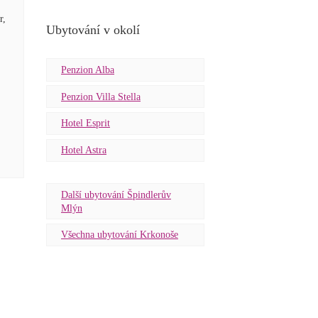
r,
Ubytování v okolí
Penzion Alba
Penzion Villa Stella
Hotel Esprit
Hotel Astra
Další ubytování Špindlerův
Mlýn
Všechna ubytování Krkonoše