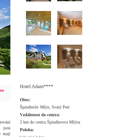
Hotel Adam****
se
Obec:
Špindlerův Mlýn, Svatý Petr
Vzdálenost do centra:
tování
2 km do centra Špindlerova Mlýna
i jsou
Poloha:
e mají