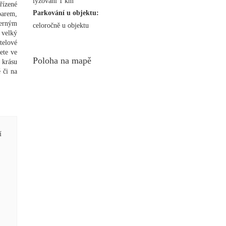
lyžování 1 km
řízené
Parkování u objektu:
barem,
herným
celoročně u objektu
 velký
telové
ete ve
Poloha na mapě
 krásu
 či na
í