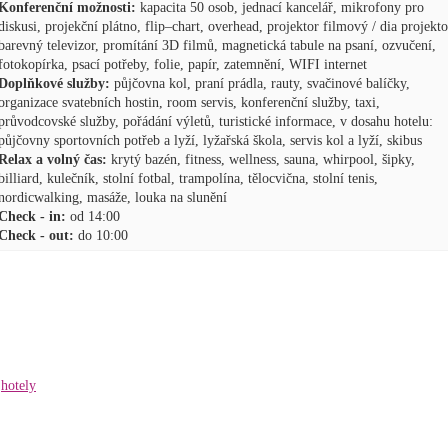
Konferenční možnosti:
kapacita 50 osob, jednací kancelář, mikrofony pro
diskusi, projekční plátno, flip–chart, overhead, projektor filmový / dia projekto
barevný televizor, promítání 3D filmů, magnetická tabule na psaní, ozvučení,
fotokopírka, psací potřeby, folie, papír, zatemnění, WIFI internet
Doplňkové služby:
půjčovna kol, praní prádla, rauty, svačinové balíčky,
organizace svatebních hostin, room servis, konferenční služby, taxi,
průvodcovské služby, pořádání výletů, turistické informace, v dosahu hotelu:
půjčovny sportovních potřeb a lyží, lyžařská škola, servis kol a lyží, skibus
Relax a volný čas:
krytý bazén, fitness, wellness, sauna, whirpool, šipky,
billiard, kulečník, stolní fotbal, trampolína, tělocvična, stolní tenis,
nordicwalking, masáže, louka na slunění
Check - in:
od 14:00
Check - out:
do 10:00
hotely