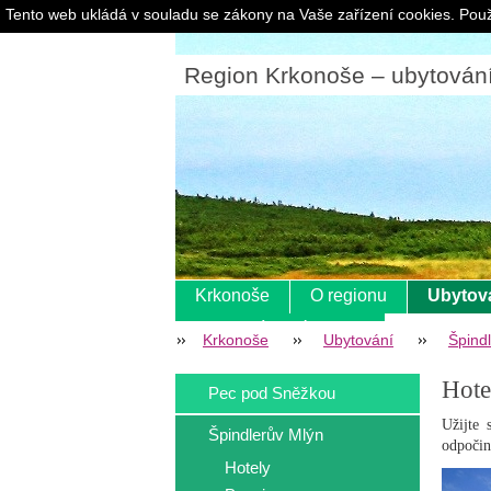
Tento web ukládá v souladu se zákony na Vaše zařízení cookies. Použ
Region Krkonoše – ubytování |
Krkonoše
O regionu
Ubytov
Pokladní systém s eet
Krkonoše
Ubytování
Špind
Hote
Pec pod Sněžkou
Užijte 
Špindlerův Mlýn
odpočin
Hotely