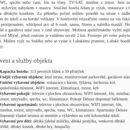
 WC, sprchu nebo vanu, fén na vlasy, TV/SAT, minibar a trezor. Jsou za
stylovým nábytkem z masivu. Součástí hotelu Adam je výtah, restaurace s 
a dětským koutkem. Za pěkného počasí můžete posedět na terase s nád
m do údolí a na horské velikány. V hotelovém relaxačním centru na vás čeká
 protiproudem, whirlpool pro až 6 osob, sauna, fitness a nabídka masáží. Ho
ště a garážová stání jsou v ceně ubytování. Možnost společenského vyžití najd
rově Mlýně, jehož centrum je vzdáleno necelé 2 km. Poznejte při svém pobytu
. Můžete vyjít na Sněžku nebo se vydat k Labskému prameni, Labské boudě
ky.
vení a služby objektu
Kapacita hotelu:
113 pevných lůžek a 59 přistýlek
Vnější vybavení objektu:
letní terasa, monitorované parkoviště, garážové stán
Vnitřní vybavení objektu:
restaurace s barem, lyžárna, úschovna kol,
společenská místnost, WIFI internet, klimatizace, trezor, krb
Vybavení pokojů:
televize s plochou obrazovkou, WIFI internet, fén, minibar,
trezor, umyvadlo, sprcha, wc, klimatizace. Pokoje Deluxe disponují balkónem.
Vybavení apartmánů:
televize s plochou obrazovkou, WIFI internet, fén,
minibar, trezor, umyvadlo, sprcha, vana, WC, klimatizace. Apartmány Deluxe
disponují vlastní terasou se sezením a výhledem na celé krkonošské údolí.
Vybavení pro děti:
dětská jídelní stolička, dětská postýlka, venkovní dětské
hřiště, dětský koutek, dětské hry, houpačky