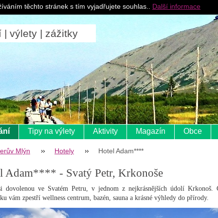
Pro ubytovatele
íváním těchto stránek s tím vyjadřujete souhlas..
Další informace
 výlety | zážitky
ání
Tipy na výlety
Aktivity
Magazín
Obce
lerův Mlýn
Hotely
Hotel Adam****
l Adam**** - Svatý Petr, Krkonoše
si dovolenou ve Svatém Petru, v jednom z nejkrásnějších údolí Krkonoš. 
ku vám zpestří wellness centrum, bazén, sauna a krásné výhledy do přírody.