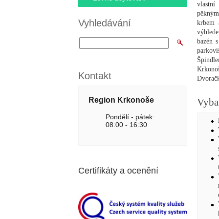
vlastní
pěkným 
Vyhledávání
krbem 
výhlede
bazén s
parkovi
Špindle
Krkonoš
Kontakt
Dvorač
Region Krkonoše
Vyba
Pondělí - pátek:
08:00 - 16:30
Certifikáty a ocenění