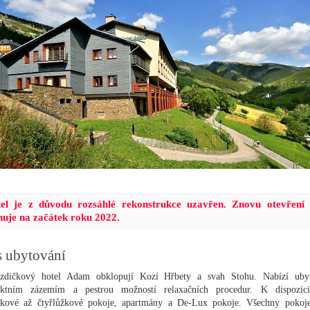
el je z důvodu rozsáhlé rekonstrukce uzavřen. Znovu otevření 
nuje na začátek roku 2022.
s ubytování
ězdičkový hotel Adam obklopují Kozí Hřbety a svah Stohu. Nabízí uby
ektním zázemím a pestrou možností relaxačních procedur. K dispozic
žkové až čtyřlůžkové pokoje, apartmány a De-Lux pokoje. Všechny pokoj