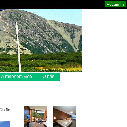
Krkonoše
Mapa stránek
Tisk
Rozumím
A mnohem více
O nás
Chvíle