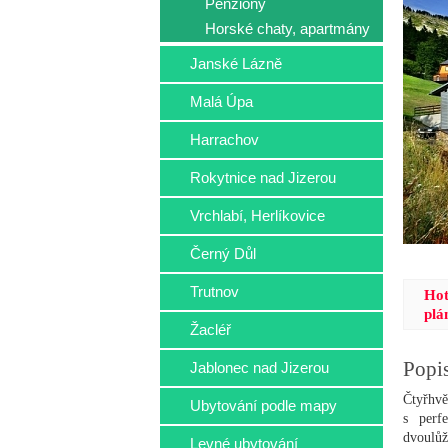
Penziony
Horské chaty, apartmány
Janské Lázně
Malá Úpa
Harrachov
Rokytnice nad Jizerou
Vrchlabí, Herlíkovice
Černý Důl
Trutnov
Hot
plá
Žacléř
Popi
Jablonec nad Jizerou
Čtyřhv
Ubytování podle mapy
s perf
dvoulů
Levné ubytování