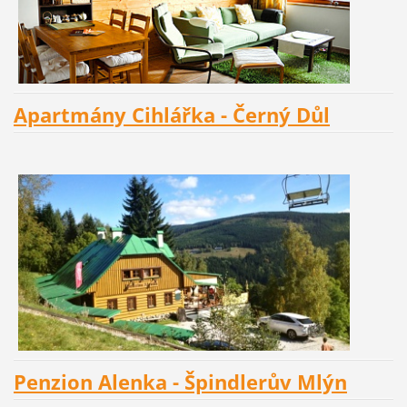
Apartmány Cihlářka - Černý Důl
Penzion Alenka - Špindlerův Mlýn