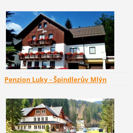
Penzion Luky - Špindlerův Mlýn