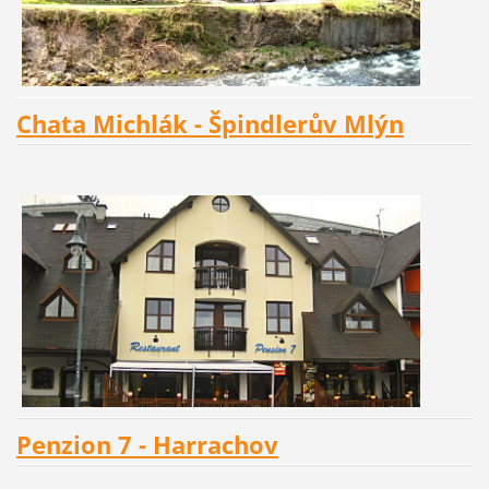
Chata Michlák - Špindlerův Mlýn
Penzion 7 - Harrachov