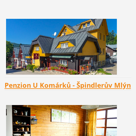
Penzion U Komárků - Špindlerův Mlýn