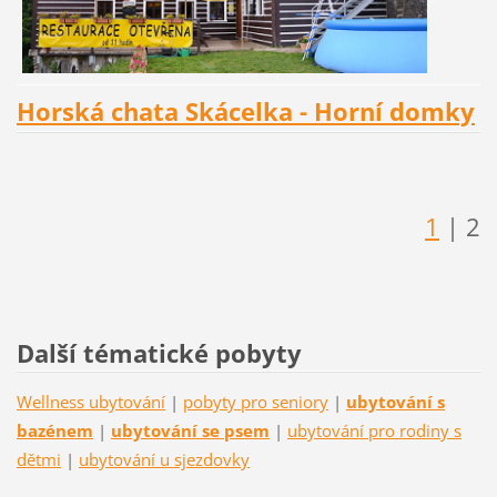
Horská chata Skácelka - Horní domky
1
| 2
Další tématické pobyty
Wellness ubytování
|
pobyty pro seniory
|
ubytování s
bazénem
|
ubytování se psem
|
ubytování pro rodiny s
dětmi
|
ubytování u sjezdovky