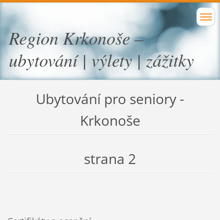
Region Krkonoše –
ubytování | výlety | zážitky
Ubytování pro seniory -
Krkonoše
strana 2