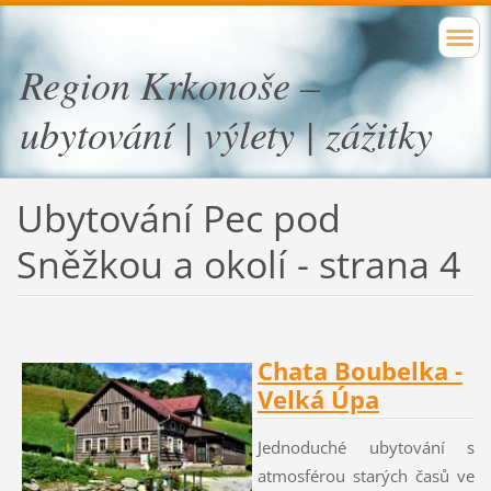
Region Krkonoše –
ubytování | výlety | zážitky
Ubytování Pec pod
Sněžkou a okolí - strana 4
Chata Boubelka -
Velká Úpa
Jednoduché ubytování s
atmosférou starých časů ve