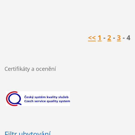
<<
1
-
2
-
3
- 4
Certifikáty a ocenění
Filtr ubytování