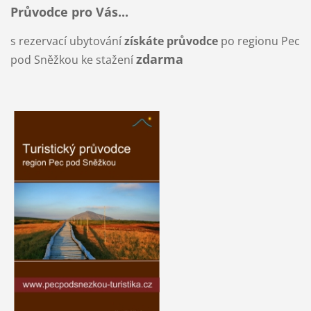
Průvodce pro Vás...
s rezervací ubytování
získáte průvodce
po regionu Pec
zdarma
pod Sněžkou ke stažení