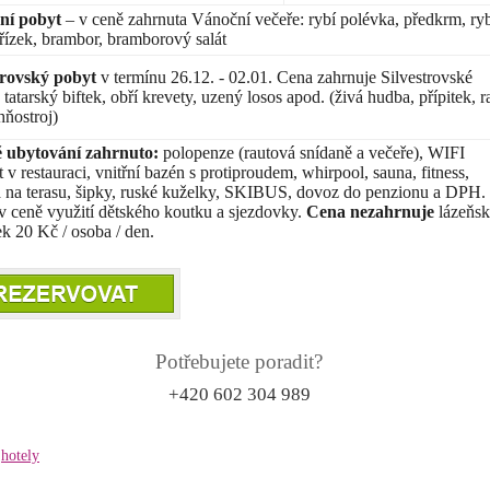
ní pobyt
– v ceně zahrnuta Vánoční večeře: rybí polévka, předkrm, ry
 řízek, brambor, bramborový salát
trovský pobyt
v termínu 26.12. - 02.01. Cena zahrnuje Silvestrovské
tatarský biftek, obří krevety, uzený losos apod. (živá hudba, přípitek, r
hňostroj)
 ubytování zahrnuto:
polopenze (rautová snídaně a večeře), WIFI
t v restauraci, vnitřní bazén s protiproudem, whirpool, sauna, fitness,
a na terasu, šipky, ruské kuželky, SKIBUS, dovoz do penzionu a DPH.
v ceně využití dětského koutku a sjezdovky.
Cena nezahrnuje
lázeňs
ek 20 Kč / osoba / den.
Potřebujete poradit?
+420 602 304 989
hotely