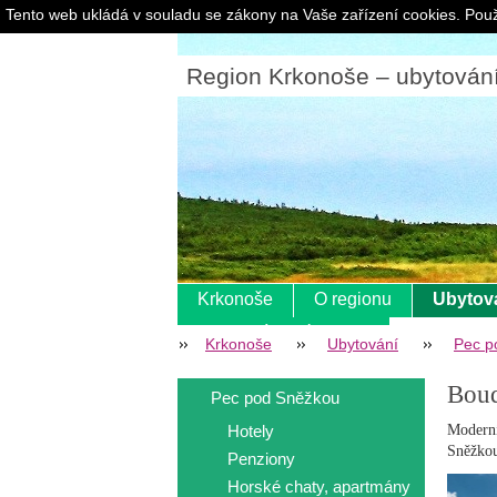
Tento web ukládá v souladu se zákony na Vaše zařízení cookies. Použ
Region Krkonoše – ubytování |
Krkonoše
O regionu
Ubytov
Pokladní systém s eet
Krkonoše
Ubytování
Pec p
Boud
Pec pod Sněžkou
Hotely
Modern
Sněžkou
Penziony
Horské chaty, apartmány