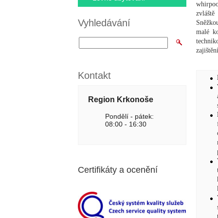
whirpoo
zvláště
Vyhledávání
Sněžkou
malé ko
technik
zajištěn
Kontakt
Region Krkonoše
Pondělí - pátek:
08:00 - 16:30
Certifikáty a ocenění