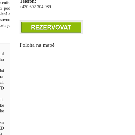
Telefon:
ceníte
+420 602 304 989
ci pod
lení a
esovou
stí je
Poloha na mapě
kol
ého
cká
ha,
al,
VD
mi,
ské
 ke
ení
LCD
o)