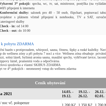
Vybavení 3* pokojů:
sprcha, wc, tv, sat, minitrezor, postýlka (na vyžádán
WiFi připojení k internetu
Konferenční služby:
salonek pro 40 - 50 osob, flipchart, popisovací tabu
projektor s plátnem včetně připojení k notebooku, TV a SAT, ozvučen
cateringové služby
Check - in:
od 14:00
Check - out:
do 10:00
 k pobytu ZDARMA
řní bazén s protiproudem, whirpool, sauna, fitness, šipky a ruské kuželky. Nav
p do wellness zóny a při pobytu 7 nocí a více. Wellness zóna obsahuje: privátní
zzi, solná lázeň, bylinná aroma sauna, masážní sprchy, vyhřívané lavice, lacon
ippovy lázně, pramenitá voda a odpočívárna.
elová sjezdovka a vlastní SKIBUS ZDARMA
yt ve 4* pokojích - neomezený vstup do wellness zdarma
Ceník ubytování
14.03. -
19.12. -
26.12. 
na 2021
19.12.
26.12.
02.01.
/ noc vč. polopenze
1 200 Kč
1 350 Kč
1 700 