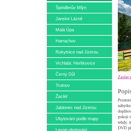
Špindlerův Mlýn
Janské Lázně
Malá Úpa
Harrachov
Rokytnice nad Jizerou
Vrchlabí, Herlíkovice
Černý Důl
Zaslat
Trutnov
Popi
Žacléř
Prostor
nábytke
Jablonec nad Jizerou
doplňo
pokoji 
Ubytování podle mapy
tehdy, 
DVD pře
Levné ubytování