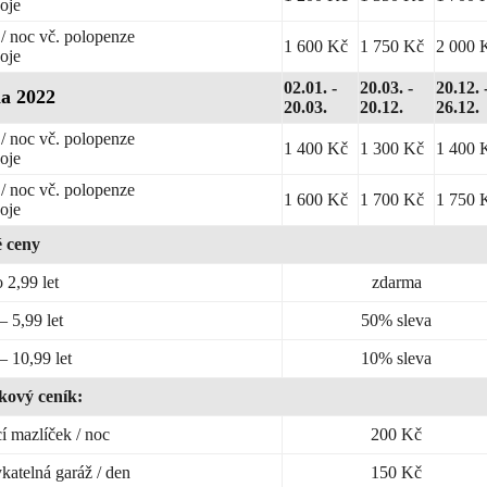
oje
/ noc vč. polopenze
1 600 Kč
1 750 Kč
2 000 
oje
02.01. -
20.03. -
20.12. 
a 2022
20.03.
20.12.
26.12.
/ noc vč. polopenze
1 400 Kč
1 300 Kč
1 400 
oje
/ noc vč. polopenze
1 600 Kč
1 700 Kč
1 750 
oje
é ceny
 2,99 let
zdarma
– 5,99 let
50% sleva
– 10,99 let
10% sleva
kový ceník:
 mazlíček / noc
200 Kč
atelná garáž / den
150 Kč