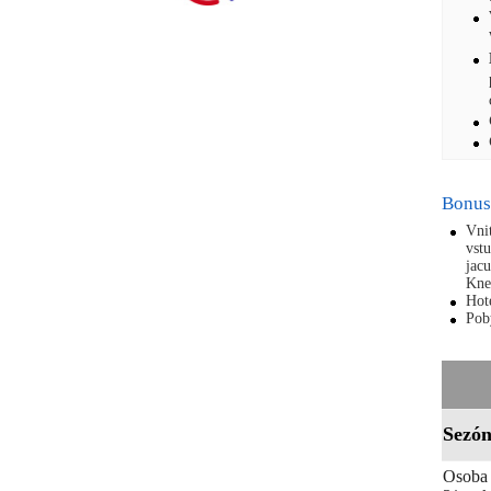
Bonus
Vnit
vstu
jacu
Kne
Hot
Pob
Sezó
Osoba 