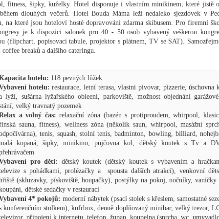
l, fitness, šipky, kuželky. Hotel disponuje i vlastním minikinem, které jistě o
 během dlouhých večerů. Hotel Bouda Máma leží nedaleko sjezdovek v Pe
, na které jsou hoteloví hosté dopravováni zdarma skibusem. Pro firemní ško
ngresy je k dispozici salonek pro 40 - 50 osob vybavený veškerou kongr
ou (flipchart, popisovací tabule, projektor s plátnem, TV se SAT). Samozřejmo
í coffee breaků a dalšího cateringu.
Kapacita hotelu:
118 pevných lůžek
Vybavení hotelu:
restaurace, letní terasa, vlastni pivovar, pizzerie, úschovna 
a lyží, sušárna lyžařského obleení, parkoviště, možnost objednání garážov
stání, velký travnatý pozemek
Relax a volný čas:
relaxační zóna (bazén s protiproudem, whirpool, klasi
finská sauna, fitness), wellness zóna (několik saun, whirpool, masážní sprc
odpočívárna), tenis, squash, stolní tenis, badminton, bowling, billiard, nohejb
malá kopaná, šipky, minikino, půjčovna kol, dětský koutek s Tv a D
přehrávačem
Vybavení pro děti:
dětský koutek (dětský koutek s vybavením a hračka
televize s pohádkami, prolézačky a spousta dalších atrakcí), venkovní dět
hřiště (skluzavky, pískoviště, houpačky), postýlky na pokoj, nočníky, vaničky
koupání, dětské sedačky v restauraci
Vybavení 4* pokojů:
moderní nábytek (psací stolek s křeslem, samostatné sez
s konferenčním stolkem), kufrbox, denně doplňovaný minibar, velký trezor, 
televizor, připojení k internetu, telefon, župan, koupelna (sprcha, wc, umyvadl