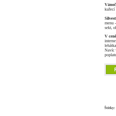
Vánoč
kuřecí
Silves
menu - 
sekt, o
V ceně
interne
lehátk
Navíc 
poplat
Štítky: