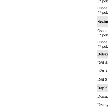
3* pok
Osoba 
4* pok
Sezón
Osoba 
3* pok
Osoba 
4* pok
Dětsk
Děti do
Děti 3 
Děti 6 
Doplň
Domácí
Uzamyk