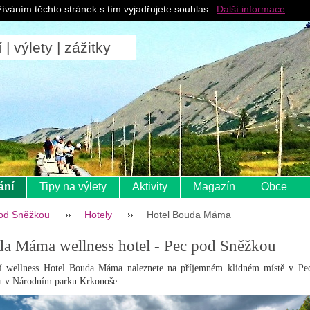
Pro ubytovatele
íváním těchto stránek s tím vyjadřujete souhlas..
Další informace
 výlety | zážitky
ání
Tipy na výlety
Aktivity
Magazín
Obce
od Sněžkou
Hotely
Hotel Bouda Máma
a Máma wellness hotel - Pec pod Sněžkou
í wellness Hotel Bouda Máma naleznete na příjemném klidném místě v Pe
 v Národním parku Krkonoše.