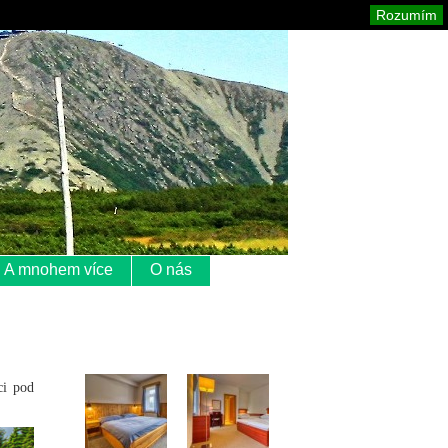
Krkonoše
Mapa stránek
Tisk
Rozumím
A mnohem více
O nás
ci pod