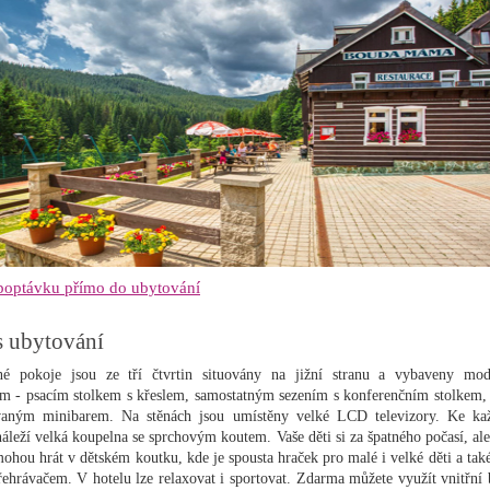
 poptávku přímo do ubytování
s ubytování
né pokoje jsou ze tří čtvrtin situovány na jižní stranu a vybaveny mo
m - psacím stolkem s křeslem, samostatným sezením s konferenčním stolkem,
vaným minibarem. Na stěnách jsou umístěny velké LCD televizory. Ke k
náleží velká koupelna se sprchovým koutem. Vaše děti si za špatného počasí, ale
mohou hrát v dětském koutku, kde je spousta hraček pro malé i velké děti a tak
hrávačem. V hotelu lze relaxovat i sportovat. Zdarma můžete využít vnitřní 