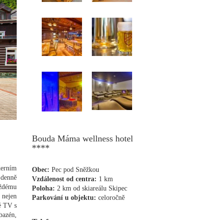
Bouda Máma wellness hotel
****
derním
Obec:
Pec pod Sněžkou
 denně
Vzdálenost od centra:
1 km
aždému
Poloha:
2 km od skiareálu Skipec
 nejen
Parkování u objektu:
celoročně
é TV s
bazén,