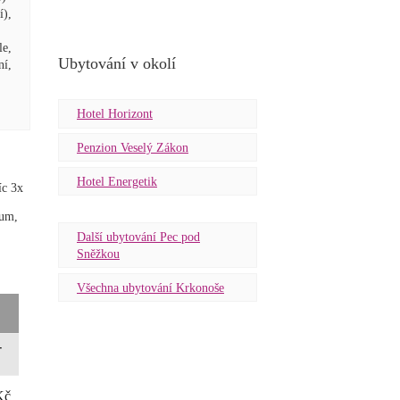
í),
le,
Ubytování v okolí
í,
Hotel Horizont
Penzion Veselý Zákon
Hotel Energetik
íc 3x
ium,
Další ubytování Pec pod
Sněžkou
Všechna ubytování Krkonoše
-
Kč