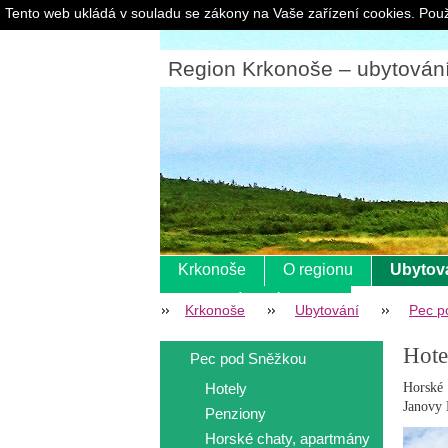
Tento web ukládá v souladu se zákony na Vaše zařízení cookies. Použ
Region Krkonoše – ubytování |
Krkonoše
O regionu
Ubytov
Pokladní systém s eet
Krkonoše
Ubytování
Pec p
Hote
Pec pod Sněžkou
Hotely
Horské 
Janovy 
Penziony
Horské chaty, apartmány