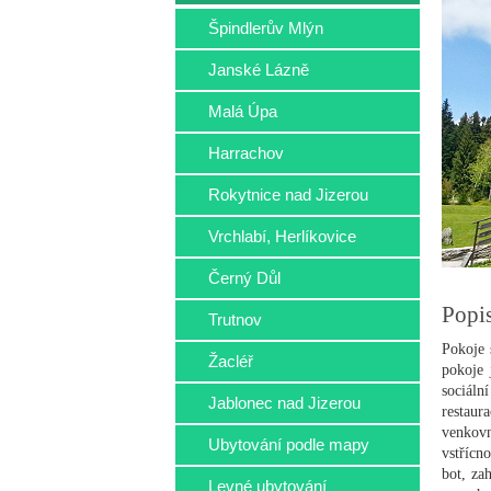
Špindlerův Mlýn
Janské Lázně
Malá Úpa
Harrachov
Rokytnice nad Jizerou
Vrchlabí, Herlíkovice
Černý Důl
Popi
Trutnov
Pokoje 
Žacléř
pokoje 
sociáln
Jablonec nad Jizerou
restaur
venkovn
Ubytování podle mapy
vstřícn
bot, za
Levné ubytování