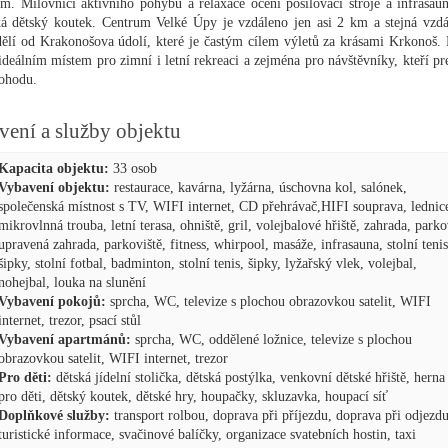
m. Milovníci aktivního pohybu a relaxace ocení posilovací stroje a infrasau
ká dětský koutek. Centrum Velké Úpy je vzdáleno jen asi 2 km a stejná vzdá
dělí od Krakonošova údolí, které je častým cílem výletů za krásami Krkonoš.
 ideálním místem pro zimní i letní rekreaci a zejména pro návštěvníky, kteří pre
pohodu.
vení a služby objektu
Kapacita objektu:
33 osob
Vybavení objektu:
restaurace, kavárna, lyžárna, úschovna kol, salónek,
společenská místnost s TV, WIFI internet, CD přehrávač,HIFI souprava, lednic
mikrovlnná trouba, letní terasa, ohniště, gril, volejbalové hřiště, zahrada, park
upravená zahrada, parkoviště, fitness, whirpool, masáže, infrasauna, stolní tenis
šipky, stolní fotbal, badminton, stolní tenis, šipky, lyžařský vlek, volejbal,
nohejbal, louka na slunění
Vybavení pokojů:
sprcha, WC, televize s plochou obrazovkou satelit, WIFI
internet, trezor, psací stůl
Vybavení apartmánů:
sprcha, WC, oddělené ložnice, televize s plochou
obrazovkou satelit, WIFI internet, trezor
Pro děti:
dětská jídelní stolička, dětská postýlka, venkovní dětské hřiště, herna
pro děti, dětský koutek, dětské hry, houpačky, skluzavka, houpací síť
Doplňkové služby:
transport rolbou, doprava při příjezdu, doprava při odjezdu
turistické informace, svačinové balíčky, organizace svatebních hostin, taxi