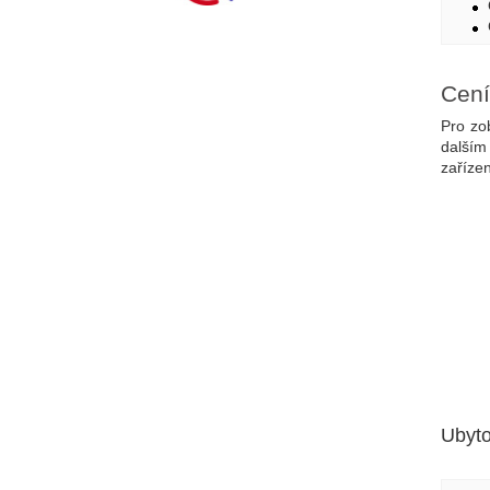
Cení
Pro zo
dalším
zařízen
Ubyto