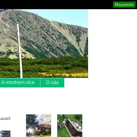
Krkonoše
Mapa stránek
Tisk
Rozumím
A mnohem více
O nás
azatel