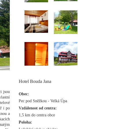
Hotel Bouda Jana
i jsou
Obec:
lastní
Pec pod Sněžkou - Velká Úpa
telové
ř i po
Vzdálenost od centra:
tnou a
1,5 km do centra obce
kacích
Poloha:
vnatým