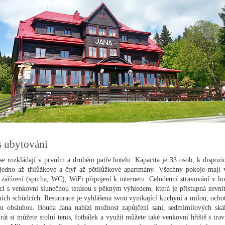
s ubytování
se rozkládají v prvním a druhém patře hotelu. Kapacita je 33 osob, k dispozic
jedno až třílůžkové a čtyř až pětilůžkové apartmány. Všechny pokoje mají v
í zařízení (sprcha, WC), WiFi připojení k internetu. Celodenní stravování v ho
aci s venkovní slunečnou terasou s pěkným výhledem, která je přístupná zevnit
ích schůdcích. Restaurace je vyhlášena svou vynikající kuchyní a milou, ocho
ou obsluhou. Bouda Jana nabízí možnost zapůjčení saní, sedmimílových ská
hrát si můžete stolní tenis, fotbálek a využít můžete také venkovní hřiště s tra