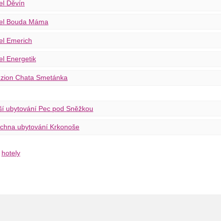
el Děvín
el Bouda Máma
el Emerich
el Energetik
zion Chata Smetánka
ší ubytování Pec pod Sněžkou
chna ubytování Krkonoše
hotely