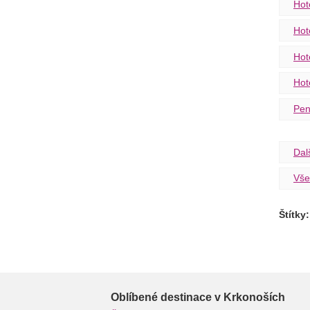
Hot
Hot
Hot
Hot
Pen
Dal
Vše
Štítky:
Oblíbené destinace v Krkonoších