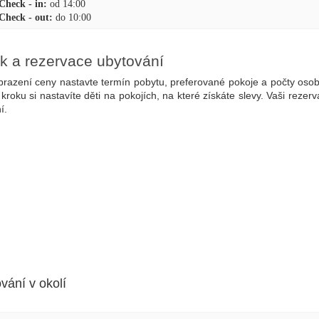
Check - in:
od 14:00
Check - out:
do 10:00
k a rezervace ubytování
brazení ceny nastavte termín pobytu, preferované pokoje a počty oso
 kroku si nastavíte děti na pokojích, na které získáte slevy. Vaši rez
í.
vání v okolí