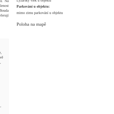
Lyžařský vlek u objektu
nu. Na
lenost
Parkování u objektu:
 Bouda
mimo zimu parkování u objektu
ferují
Poloha na mapě
e,
ově
,
,