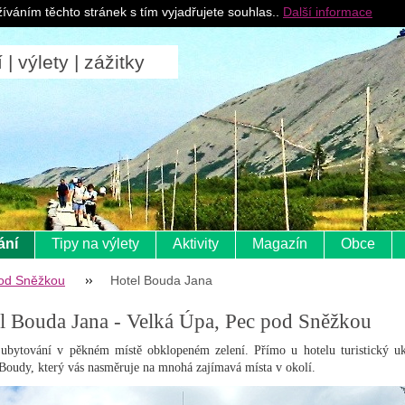
Pro ubytovatele
íváním těchto stránek s tím vyjadřujete souhlas..
Další informace
 výlety | zážitky
ání
Tipy na výlety
Aktivity
Magazín
Obce
od Sněžkou
Hotel Bouda Jana
l Bouda Jana - Velká Úpa, Pec pod Sněžkou
ubytování v pěkném místě obklopeném zelení. Přímo u hotelu turistický uk
Boudy, který vás nasměruje na mnohá zajímavá místa v okolí.