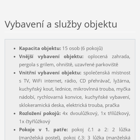
Vybavení a služby objektu
Kapacita objektu:
15 osob (6 pokojů)
Vnější vybavení objektu:
oplocená zahrada,
pergola s grilem, ohniště, uzavřené parkoviště
Vnitřní vybavení objektu:
společenská místnost
s TV, WiFi internet, rádio, CD přehrávač, lyžárna,
kuchyňský kout, lednice, mikrovlnná trouba, myčka
nádobí, rychlovarná konvice, kuchyňské vybavení,
sklokeramická deska, elektrická trouba, pračka
Rozložení pokojů:
4x dvoulůžkový, 1x třílůžkový,
1x čtyřlůžkový
Pokoje v 1. patře:
pokoj č.1 a 2: 2 lůžka
(manželská postel), pokoj č.3: 3 lůžka (manželská