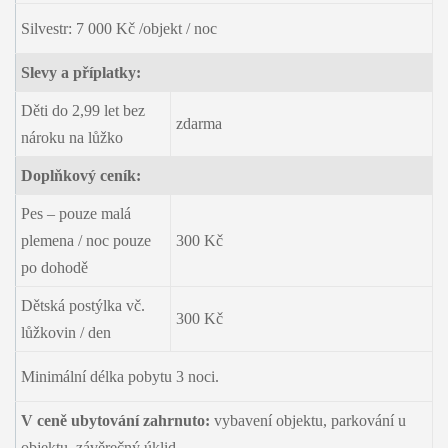
Silvestr: 7 000 Kč /objekt / noc
Slevy a příplatky:
Děti do 2,99 let bez
zdarma
nároku na lůžko
Doplňkový ceník:
Pes – pouze malá
plemena / noc pouze
300 Kč
po dohodě
Dětská postýlka vč.
300 Kč
lůžkovin / den
Minimální délka pobytu 3 noci.
V ceně ubytování zahrnuto:
vybavení objektu, parkování u
objektu, závěrečný úklid.