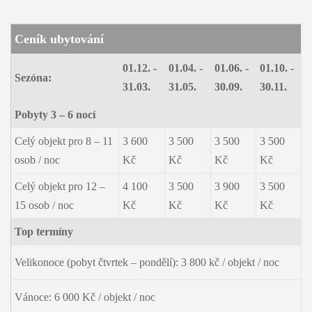
Ceník ubytování
01.12. -
01.04. -
01.06. -
01.10. -
Sezóna:
31.03.
31.05.
30.09.
30.11.
Pobyty 3 – 6 nocí
Celý objekt pro 8 – 11
3 600
3 500
3 500
3 500
osob / noc
Kč
Kč
Kč
Kč
Celý objekt pro 12 –
4 100
3 500
3 900
3 500
15 osob / noc
Kč
Kč
Kč
Kč
Top termíny
Velikonoce (pobyt čtvrtek – pondělí): 3 800 kč / objekt / noc
Vánoce: 6 000 Kč / objekt / noc