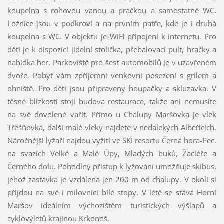
koupelna s rohovou vanou a pračkou a samostatné WC.
Ložnice jsou v podkroví a na prvním patře, kde je i druhá
koupelna s WC. V objektu je WiFi připojení k internetu. Pro
děti je k dispozici jídelní stolička, přebalovací pult, hračky a
nabídka her. Parkoviště pro šest automobilů je v uzavřeném
dvoře. Pobyt vám zpříjemní venkovní posezení s grilem a
ohniště. Pro děti jsou připraveny houpačky a skluzavka. V
těsné blízkosti stojí budova restaurace, takže ani nemusíte
na své dovolené vařit. Přímo u Chalupy Maršovka je vlek
Třešňovka, další malé vleky najdete v nedalekých Albeřicích.
Náročnější lyžaři najdou vyžití ve SKI resortu Černá hora-Pec,
na svazích Velké a Malé Úpy, Mladých buků, Žacléře a
Černého dolu. Pohodlný přístup k lyžování umožňuje skibus,
jehož zastávka je vzdálena jen 200 m od chalupy. V okolí si
přijdou na své i milovníci bílé stopy. V létě se stává Horní
Maršov ideálním výchozištěm turistických výšlapů a
cyklovýletů krajinou Krkonoš.