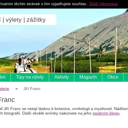
Pro ubytovatele
íváním těchto stránek s tím vyjadřujete souhlas..
Další informace
 výlety | zážitky
ání
Tipy na výlety
Aktivity
Magazín
Obce
lerie
Jiří Franc
 Franc
f Jiří Franc se netají láskou k botanice, ornitologii a myslivosti. Nádh
h fotografií. Další skvělé snímky naleznete na jeho
osobním blogu
.