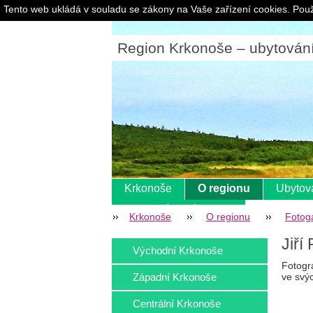
Tento web ukládá v souladu se zákony na Vaše zařízení cookies. Použ
Region Krkonoše – ubytování |
Krkonoše
O regionu
Ubytov
Pokladní systém s eet
Krkonoše
O regionu
Fotoga
Jiří
Východní Krkonoše
Fotogra
Západní Krkonoše
ve svýc
Centrální Krkonoše