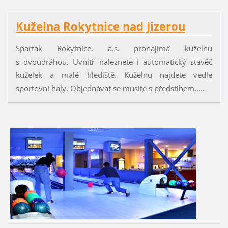
Kuželna Rokytnice nad Jizerou
Spartak Rokytnice, a.s. pronajímá kuželnu
s dvoudráhou. Uvnitř naleznete i automatický stavěč
kuželek a malé hlediště. Kuželnu najdete vedle
sportovní haly. Objednávat se musíte s předstihem.....