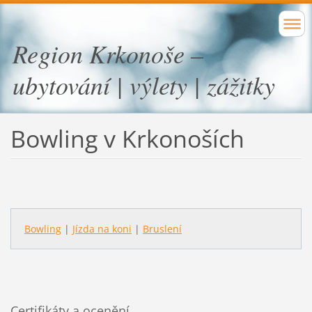
Region Krkonoše –
ubytování | výlety | zážitky
Bowling v Krkonoších
Bowling
|
Jízda na koni
|
Bruslení
Certifikáty a ocenění