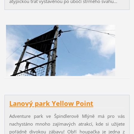
atypickou trať vystavěnou po úbočí strmého svahu...
Lanový park Yellow Point
Adventure park ve Špindlerově Mlýně má pro vás
nachystáno mnoho zajímavých atrakcí, kde si užijete
pořádně divokou zábavu! Obří houpačka je jedna z