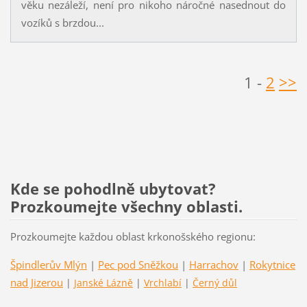
věku nezáleží, není pro nikoho náročné nasednout do
vozíků s brzdou...
1 -
2
>>
Kde se pohodlně ubytovat?
Prozkoumejte všechny oblasti.
Prozkoumejte každou oblast krkonošského regionu:
Špindlerův Mlýn
|
Pec pod Sněžkou
|
Harrachov
|
Rokytnice
nad Jizerou
|
Janské Lázně
|
Vrchlabí
|
Černý důl