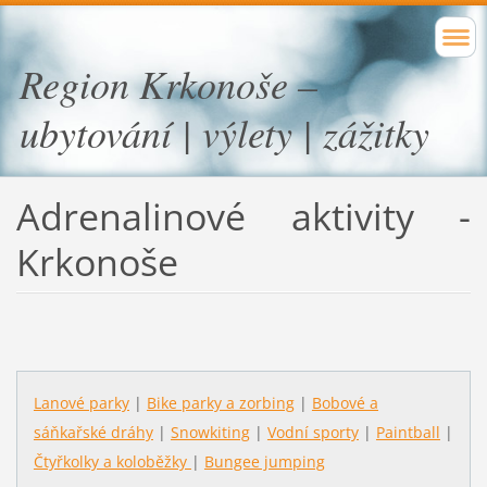
Region Krkonoše –
ubytování | výlety | zážitky
Adrenalinové aktivity -
Krkonoše
Lanové parky
|
Bike parky a zorbing
|
Bobové a
sáňkařské dráhy
|
Snowkiting
|
Vodní sporty
|
Paintball
|
Čtyřkolky a koloběžky
|
Bungee jumping