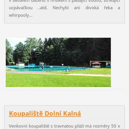
v dětském bazénu s hříbkem s padající vodou, stříkající
ucpávačkou ..atd. Nechybí ani divoká řeka a
whirpooly...
Koupaliště Dolní Kalná
Venkovní koupaliště s travnatou pláží má rozměry 50 x