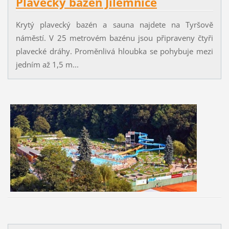
Plavecký bazén Jilemnice
Krytý plavecký bazén a sauna najdete na Tyršově
náměstí. V 25 metrovém bazénu jsou připraveny čtyři
plavecké dráhy. Proměnlivá hloubka se pohybuje mezi
jedním až 1,5 m...