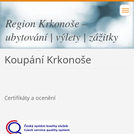
Region Krkonoše –
ubytování | výlety | zážitky
Koupání Krkonoše
Certifikáty a ocenění