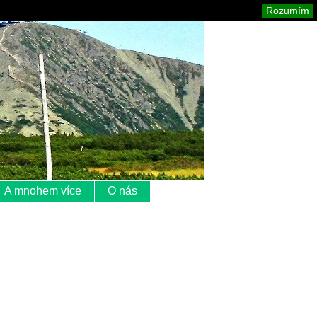
Krkonoše
Mapa stránek
Tisk
Rozumím
A mnohem více
O nás