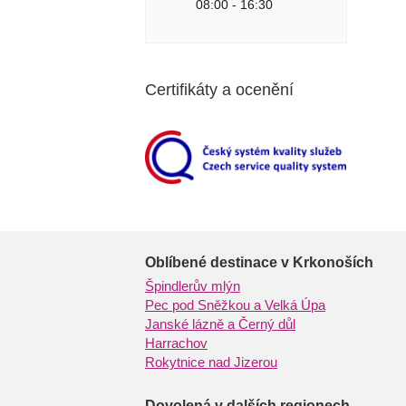
08:00 - 16:30
Certifikáty a ocenění
Oblíbené destinace v Krkonoších
Špindlerův mlýn
Pec pod Sněžkou a Velká Úpa
Janské lázně a Černý důl
Harrachov
Rokytnice nad Jizerou
Dovolená v dalších regionech