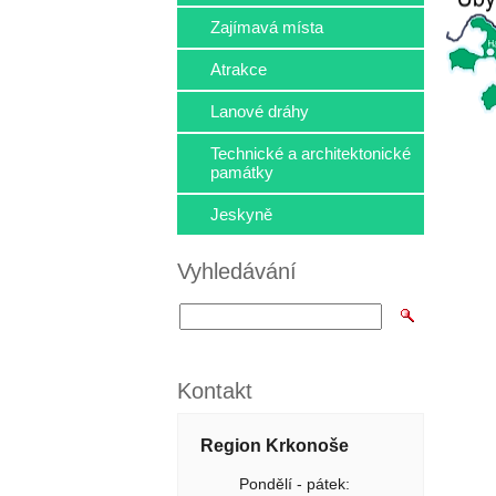
Zajímavá místa
Atrakce
Lanové dráhy
Technické a architektonické
památky
Jeskyně
Vyhledávání
Kontakt
Region Krkonoše
Pondělí - pátek: