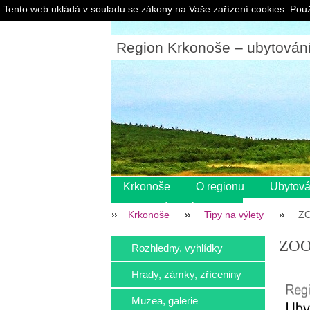
Tento web ukládá v souladu se zákony na Vaše zařízení cookies. Použ
Region Krkonoše – ubytování |
Krkonoše
O regionu
Ubytová
Pokladní systém s eet
Krkonoše
Tipy na výlety
Z
ZOO
Rozhledny, vyhlídky
Hrady, zámky, zříceniny
Muzea, galerie