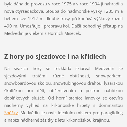
byla dána do provozu v roce 1975 a v roce 1994 ji nahradila
nová čtyřsedačková. Stoupá do nadmořské výšky 1235 m a
během své 1912 m dlouhé trasy překonává výškový rozdíl
490 m. Umožňuje i přepravu kol. Další pohodlný přístup na
Medvědín je vlekem z Horních Míseček.
Z hory po sjezdovce i na křídlech
Na svazích hory se rozkládá skiareál Medvědín se
sjezdovými tratěmi různé obtížnosti, snowparkem,
snowboardovou školou, snowtubingovou dráhou, lyžařskou
školičkou pro děti, občerstvením a pestrou nabídkou
doplňkových služeb. Od horní stanice lanovky se otevírá
nádherný výhled na krkonošské hřbety s dominantou
Sněžky
. Medvědín je navíc ideálním místem pro paragliding
a nabízí nádherné zážitky z letu krkonošskou krajinou.