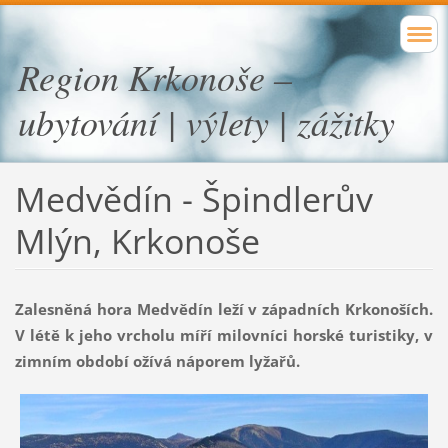
Region Krkonoše –
ubytování | výlety | zážitky
Medvědín - Špindlerův
Mlýn, Krkonoše
Zalesněná hora Medvědín leží v západních Krkonoších.
V létě k jeho vrcholu míří milovníci horské turistiky, v
zimním období ožívá náporem lyžařů.