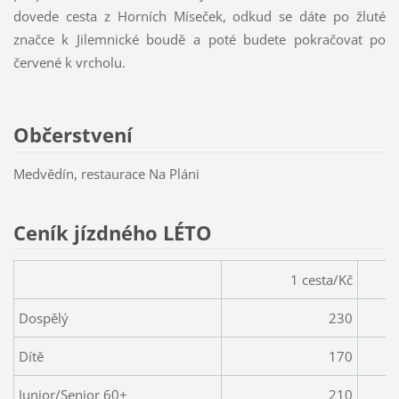
dovede cesta z Horních Míseček, odkud se dáte po žluté
značce k Jilemnické boudě a poté budete pokračovat po
červené k vrcholu.
Občerstvení
Medvědín, restaurace Na Pláni
Ceník jízdného LÉTO
1 cesta/Kč
Dospělý
230
Dítě
170
Junior/Senior 60+
210