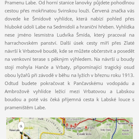
Pramenu Labe. Od horní stanice lanovky půjdete pohodlnou
cestou přes mokřinatou Svinskou louži. Červená značka vás
dovede ke Šmídově vyhlídce, která nabízí pohled přes
hluboké údolí Labe na Sedmidolí a hraniční hřeben. Vyhlídka
nese jméno lesmistra Ludvíka Šmída, který pracoval na
harrachovském panství. Další úsek cesty míří přes Zlaté
návrší k Vrbatově boudě, kde se můžete občerstvit a posedět
na venkovní terase s pěkným výhledem. Na návrší u boudy
stojí mohyla Hanče a Vrbaty, připomínající tragický osud
obou lyžařů při závodě v běhu na lyžích v březnu roku 1913.
Odtud budete pokračovat k Pančavskému vodopádu a
Ambrožově vyhlídce ležící mezi Vrbatovou a Labskou
boudou a poté vás čeká příjemná cesta k Labské louce s
prameništěm Labe.