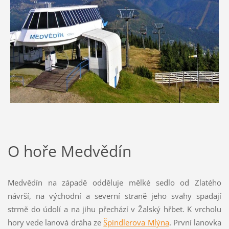
O hoře Medvědín
Medvědín na západě odděluje mělké sedlo od Zlatého
návrší, na východní a severní straně jeho svahy spadají
strmě do údolí a na jihu přechází v Žalský hřbet. K vrcholu
hory vede lanová dráha ze
Špindlerova Mlýna
. První lanovka