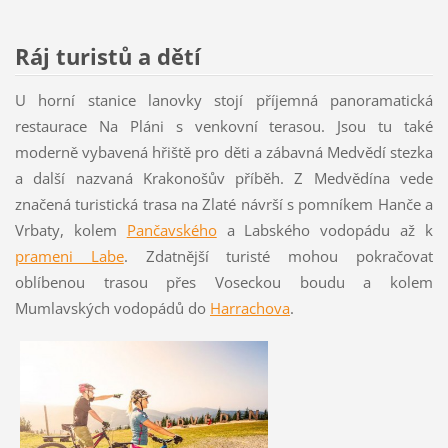
Ráj turistů a dětí
U horní stanice lanovky stojí příjemná panoramatická
restaurace Na Pláni s venkovní terasou. Jsou tu také
moderně vybavená hřiště pro děti a zábavná
Medvědí stezka
a další nazvaná Krakonošův příběh. Z Medvědína vede
značená turistická trasa na Zlaté návrší s pomníkem Hanče a
Vrbaty, kolem
Pančavského
a Labského vodopádu až k
prameni Labe
. Zdatnější turisté mohou pokračovat
oblíbenou trasou přes Voseckou boudu a kolem
Mumlavských vodopádů do
Harrachova
.