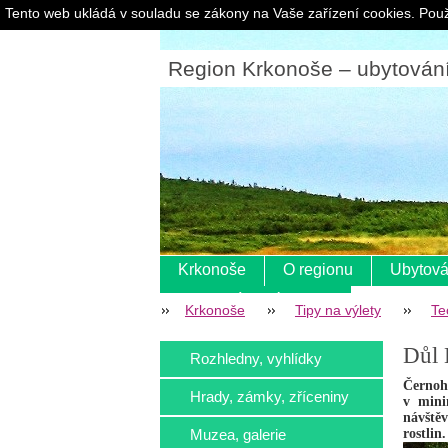
Tento web ukládá v souladu se zákony na Vaše zařízení cookies. Použ
Region Krkonoše – ubytování |
Krkonoše
O regionu
Ubytová
Pokladní systém s eet
Krkonoše
Tipy na výlety
Te
Důl 
Rozhledny, vyhlídky
Černoho
Hrady, zámky, zříceniny
v mini
návštěv
Muzea, galerie
rostlin.