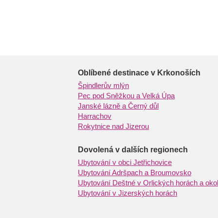
Oblíbené destinace v Krkonoších
Špindlerův mlýn
Pec pod Sněžkou a Velká Úpa
Janské lázně a Černý důl
Harrachov
Rokytnice nad Jizerou
Dovolená v dalších regionech
Ubytování v obci Jetřichovice
Ubytování Adršpach a Broumovsko
Ubytování Deštné v Orlických horách a okol
Ubytování v Jizerských horách