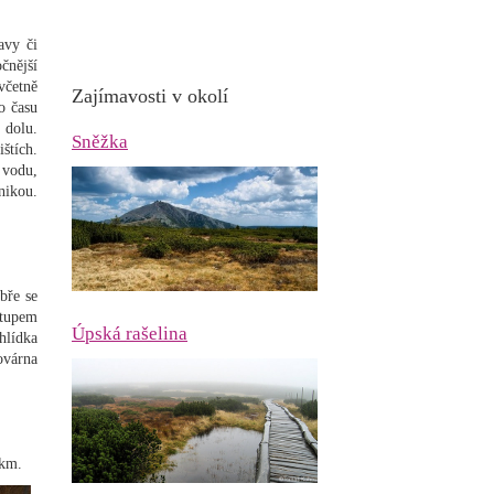
avy či
čnější
včetně
Zajímavosti v okolí
o času
 dolu.
Sněžka
štích.
 vodu,
nikou.
bře se
stupem
Úpská rašelina
hlídka
ovárna
 km.