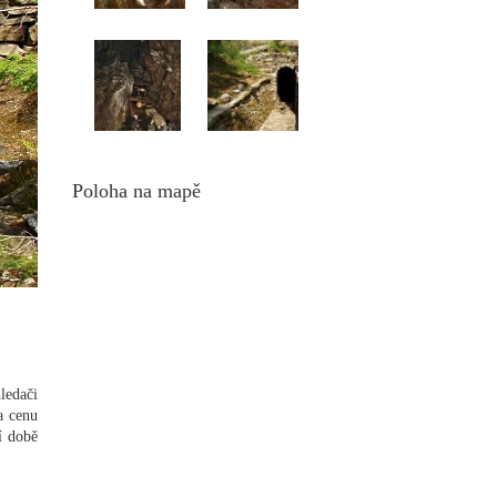
Poloha na mapě
ledači
a cenu
í době