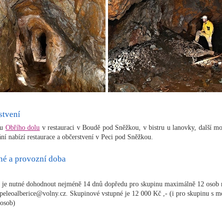
stvení
ru
Obřího dolu
v restauraci v Boudě pod Sněžkou, v bistru u lanovky, další mo
ání nabízí restaurace a občerstvení v Peci pod Sněžkou.
né a provozní doba
 je nutné dohodnout nejméně 14 dnů dopředu pro skupinu maximálně 12 osob 
speleoalberice@volny.cz. Skupinové vstupné je 12 000 Kč ,- (i pro skupinu s 
osob)