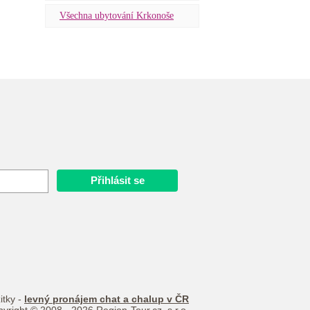
Všechna ubytování Krkonoše
itky -
levný pronájem chat a chalup v ČR