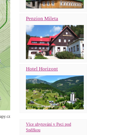
Penzion Mileta
H
otel Horizont
apy.cz
Více ubytování v Peci pod
Sněžkou