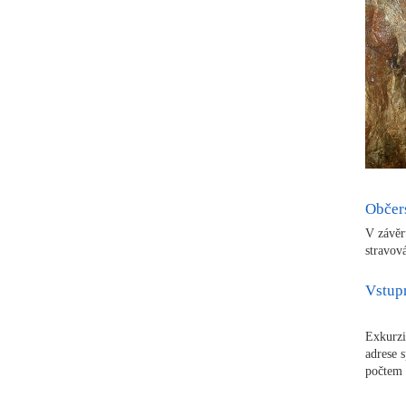
Občer
V závě
stravov
Vstup
Exkurzi
adrese 
počtem 