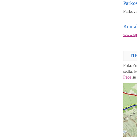
Parko
Parkovi
Konta
www.spe
TI
Pokraču
sedla, 
Pece
se 