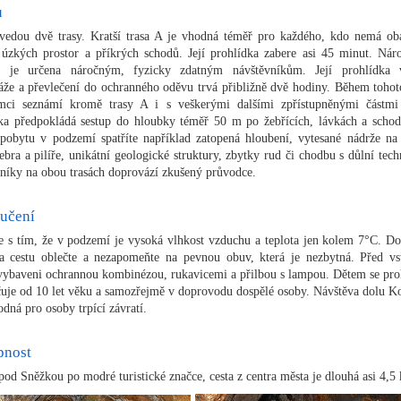
u
edou dvě trasy. Kratší trasa A je vhodná téměř pro každého, kdo nemá ob
 úzkých prostor a příkrých schodů. Její prohlídka zabere asi 45 minut. Náro
B je určena náročným, fyzicky zdatným návštěvníkům. Její prohlídka 
táže a převlečení do ochranného oděvu trvá přibližně dvě hodiny. Během tohot
mci seznámí kromě trasy A i s veškerými dalšími zpřístupněnými částmi
ka předpokládá sestup do hloubky téměř 50 m po žebřících, lávkách a schodi
obytu v podzemí spatříte například zatopená hloubení, vytesané nádrže na
žebra a pilíře, unikátní geologické struktury, zbytky rud či chodbu s důlní tech
níky na obou trasách doprovází zkušený průvodce.
učení
te s tím, že v podzemí je vysoká vlhkost vzduchu a teplota jen kolem 7°C. Do
a cestu oblečte a nezapomeňte na pevnou obuv, která je nezbytná. Před v
vybaveni ochrannou kombinézou, rukavicemi a přilbou s lampou. Dětem se pro
uje od 10 let věku a samozřejmě v doprovodu dospělé osoby. Návštěva dolu K
odná pro osoby trpící závratí.
pnost
pod Sněžkou po modré turistické značce, cesta z centra města je dlouhá asi 4,5