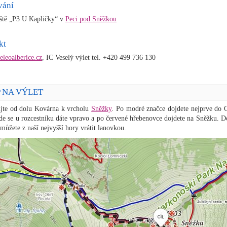
vání
ště „P3 U Kapličky“ v
Peci pod Sněžkou
kt
leoalberice.cz
, IC Veselý výlet tel. +420 499 736 130
P NA VÝLET
jte od dolu Kovárna k vrcholu
Sněžky
. Po modré značce dojdete nejprve do 
kde se u rozcestníku dáte vpravo a po červené hřebenovce dojdete na Sněžku. D
můžete z naší nejvyšší hory vrátit lanovkou.