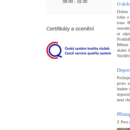
08:00 - 16:30
O dol
Dolem v
fobie z
trasa 
Certifikáty a ocenění
instruk
se záje
Prohlíd
Během p
skalní 
Návštěv
Dopor
Počítej
proto n
budete 
doporuč
není vh
Přístu
Z Pece 