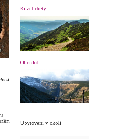
Kozí hřbety
Obří důl
žnosti
na
menším
Ubytování v okolí