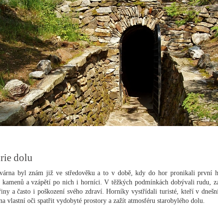
rie dolu
árna byl znám již ve středověku a to v době, kdy do hor pronikali první h
 kamenů a vzápětí po nich i horníci. V těžkých podmínkách dobývali rudu, z
řiny a často i poškození svého zdraví. Horníky vystřídali turisté, kteří v dnešn
a vlastní oči spatřit vydobyté prostory a zažít atmosféru starobylého dolu.