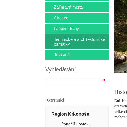
Zajímavá místa
Atrakce
Lanové dráhy
Technické a architektonické
památky
Jeskyně
Vyhledávání
Histo
Kontakt
Důl Kov
drahých
velké d
Region Krkonoše
mohou n
Pondělí - pátek: