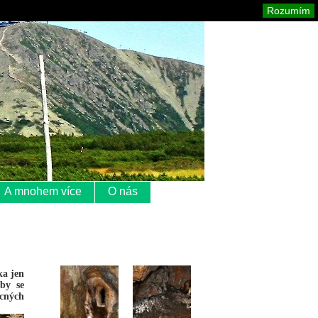
Krkonoše
Mapa stránek
Tisk
Rozumím
A mnohem více
O nás
ka jen
by se
ácných