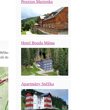
Penzion Marienka
Hotel Bouda Máma
Obřího
olů do
Apartmány Sněžka