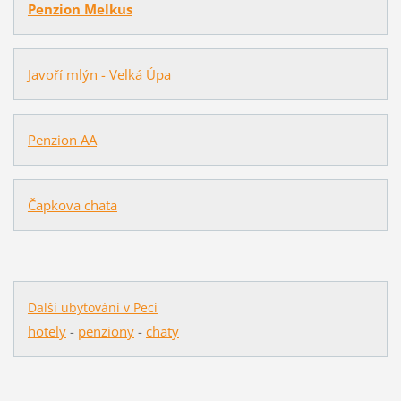
Penzion Melkus
Javoří mlýn - Velká Úpa
Penzion AA
Čapkova chata
Další ubytování v Peci
hotely
-
penziony
-
chaty