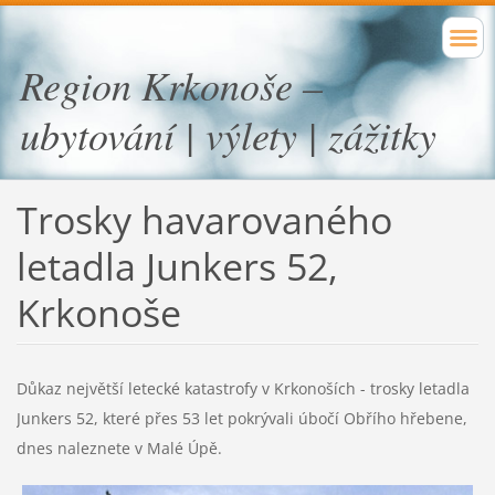
Region Krkonoše –
ubytování | výlety | zážitky
Trosky havarovaného
letadla Junkers 52
,
Krkonoše
Důkaz největší letecké katastrofy v Krkonoších - trosky letadla
Junkers 52, které přes 53 let pokrývali úbočí Obřího hřebene,
dnes naleznete v Malé Úpě.