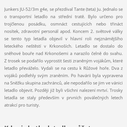
Junkers JU-52/3m g4e, se přezdíval Tante (teta) Ju. Jednalo se
o transportní letadlo na střední tratě. Bylo určeno pro
trojčlenou posádku, osmnáct cestujících nebo třináct
nosítek, zdravotní personál apod. Koncem 2. světové války
se tento typ letadla objevil v hlavní roli nejznámějšího
leteckého neštěstí v Krkonoších. Letadlo se dostalo do
sněhové bouře nad Krkonošemi a narazilo čelně do svahu.
Z trosek se podařilo vyprostit šesti zraněným vojákům, které
letadlo převáželo. Vydali se na cestu k Růžové hoře. Dva z
vojáků podlehly svým zraněním. Po havárii byla vypravena
na Sněžku skupina zachránců, ale nepodařilo se jim ve vánici
letadlo objevit. Později již byli všichni nalezení mrtví. Trosky
letadla se staly především v prvních poválečných letech
atrakcí pro turisty.