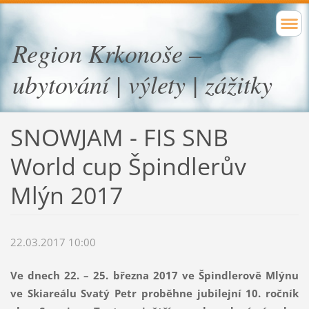
Region Krkonoše –
ubytování | výlety | zážitky
SNOWJAM - FIS SNB
World cup Špindlerův
Mlýn 2017
22.03.2017 10:00
Ve dnech 22. – 25. března 2017 ve Špindlerově Mlýnu
ve Skiareálu Svatý Petr proběhne jubilejní 10. ročník