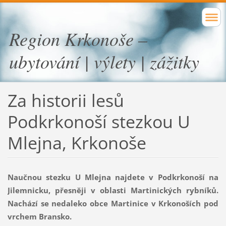
Region Krkonoše –
ubytování | výlety | zážitky
Za historii lesů
Podkrkonoší stezkou U
Mlejna, Krkonoše
Naučnou stezku U Mlejna najdete v Podkrkonoší na
Jilemnicku, přesněji v oblasti Martinických rybníků.
Nachází se nedaleko obce Martinice v Krkonoších pod
vrchem Bransko.