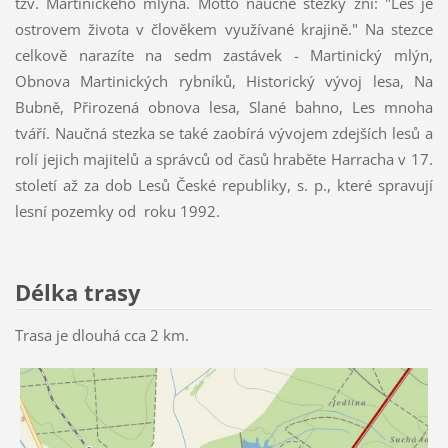
tzv. Martinického mlýna. Motto naučné stezky zní: "Les je
ostrovem života v člověkem využívané krajině." Na stezce
celkově narazíte na sedm zastávek - Martinický mlýn,
Obnova Martinických rybníků, Historický vývoj lesa, Na
Bubně, Přirozená obnova lesa, Slané bahno, Les mnoha
tváří. Naučná stezka se také zaobírá vývojem zdejších lesů a
rolí jejich majitelů a správců od časů hraběte Harracha v 17.
století až za dob Lesů České republiky, s. p., které spravují
lesní pozemky od roku 1992.
Délka trasy
Trasa je dlouhá cca 2 km.