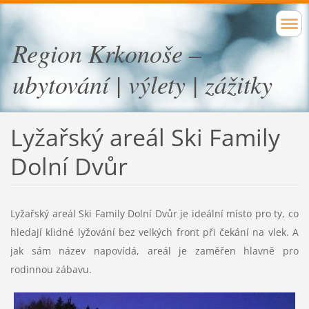
Region Krkonoše –
ubytování | výlety | zážitky
Lyžařský areál Ski Family
Dolní Dvůr
Lyžařský areál Ski Family Dolní Dvůr je ideální místo pro ty, co
hledají klidné lyžování bez velkých front při čekání na vlek. A
jak sám název napovídá, areál je zaměřen hlavně pro
rodinnou zábavu.