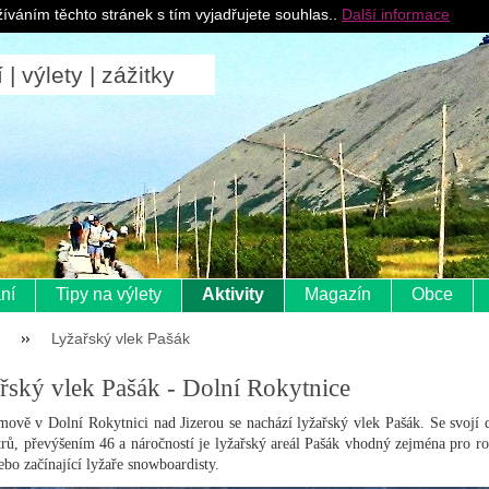
Pro ubytovatele
íváním těchto stránek s tím vyjadřujete souhlas..
Další informace
 výlety | zážitky
ní
Tipy na výlety
Aktivity
Magazín
Obce
Lyžařský vlek Pašák
řský vlek Pašák - Dolní Rokytnice
mově v Dolní Rokytnici nad Jizerou se nachází lyžařský vlek Pašák. Se svojí 
rů, převýšením 46 a náročností je lyžařský areál Pašák vhodný zejména pro ro
ebo začínající lyžaře snowboardisty.