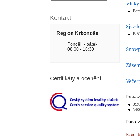
Vleky
Pom
Kontakt
Sjezdo
Region Krkonoše
Paš
Pondělí - pátek:
Snowp
08:00 - 16:30
Zázemí
Certifikáty a ocenění
Večern
Provoz
09:
Več
Parkov
Kontak