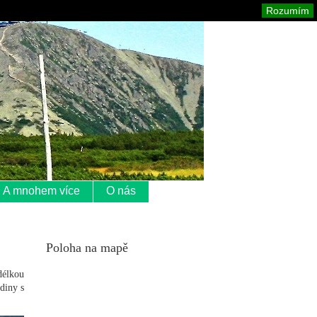
Krkonoše
Mapa stránek
Tisk
Rozumím
A mnohem více
O nás
Poloha na mapě
délkou
diny s