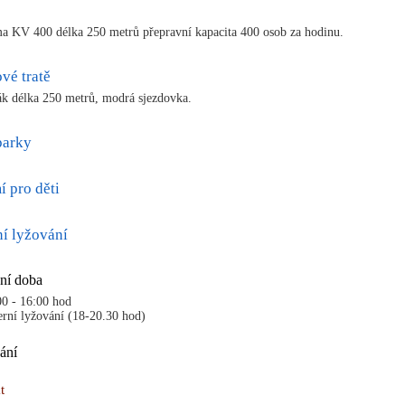
a KV 400 délka 250 metrů přepravní kapacita 400 osob za hodinu.
vé tratě
ák délka 250 metrů, modrá sjezdovka.
arky
 pro děti
í lyžování
ní doba
00 - 16:00 hod
erní lyžování (18-20.30 hod)
ání
t