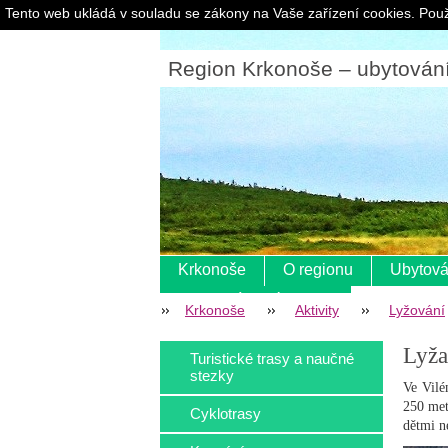
Tento web ukládá v souladu se zákony na Vaše zařízení cookies. Použ
Region Krkonoše – ubytování |
Krkonoše
O regionu
Ubytová
Pokladní systém s eet
Krkonoše
Aktivity
Lyžování
Lyža
Turistické trasy a naučné
stezky
Ve Vilé
250 met
Cyklotrasy
dětmi n