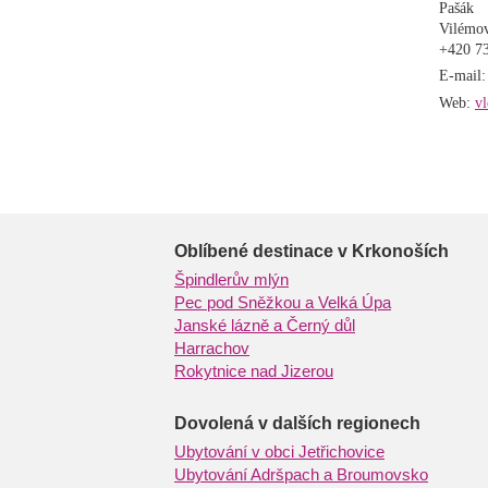
Pašák
Vilémov
+420 7
E-mail
Web:
vl
Oblíbené destinace v Krkonoších
Špindlerův mlýn
Pec pod Sněžkou a Velká Úpa
Janské lázně a Černý důl
Harrachov
Rokytnice nad Jizerou
Dovolená v dalších regionech
Ubytování v obci Jetřichovice
Ubytování Adršpach a Broumovsko