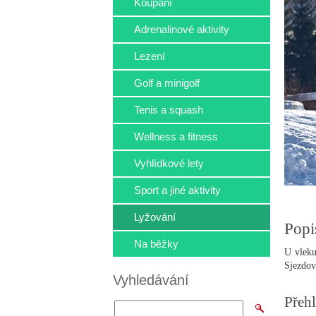
Koupání
Adrenalinové aktivity
Lezení
Golf a minigolf
Tenis a squash
Wellness a fitness
Vyhlídkové lety
Sport a jiné aktivity
Lyžování
Popi
Na běžky
U vleku
Sjezdov
Vyhledávání
Přehl