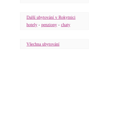
Další ubytování v Rokytnici
hotely
-
penziony
-
chaty
Všechna ubytování