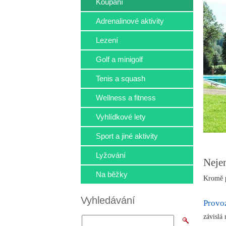
Koupání
Adrenalinové aktivity
Lezení
Golf a minigolf
Tenis a squash
Wellness a fitness
Vyhlídkové lety
Sport a jiné aktivity
Lyžování
Neje
Na běžky
Kromě p
Vyhledávání
Provo
závislá 