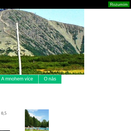
Krkonoše
Mapa stránek
Tisk
Rozumím
A mnohem více
O nás
 0,5