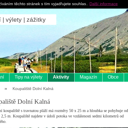
Pro ubytovatele
íváním těchto stránek s tím vyjadřujete souhlas..
Další informace
 výlety | zážitky
ní
Tipy na výlety
Aktivity
Magazín
Obce
Koupaliště Dolní Kalná
aliště Dolní Kalná
í koupaliště s travnatou pláží má rozměry 50 x 25 m a hloubka se pohybuje od
 2,5 m. Koupaliště najdete v údolí potoka ve vzdálenosti sedmi kilometrů od
ého.