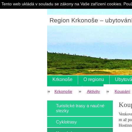
Tento web ukládá v souladu se zákony na Vaše zařízení cookies. Použ
Region Krkonoše – ubytování |
Krkonoše
O regionu
Ubytová
Pokladní systém s eet
Krkonoše
Aktivity
Koupání
Koup
Turistické trasy a naučné
stezky
Venkovn
m až po
Cyklotrasy
Hostinn