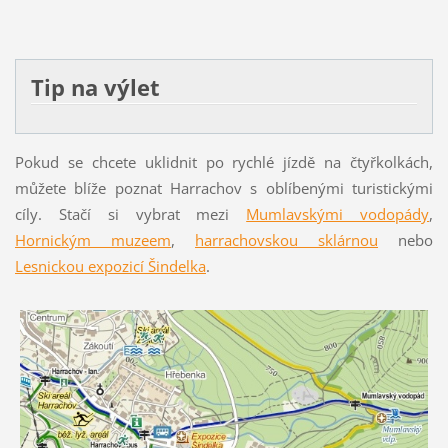
Tip na výlet
Pokud se chcete uklidnit po rychlé jízdě na čtyřkolkách,
můžete blíže poznat Harrachov s oblíbenými turistickými
cíly. Stačí si vybrat mezi
Mumlavskými vodopády
,
Hornickým muzeem
,
harrachovskou sklárnou
nebo
Lesnickou expozicí Šindelka
.