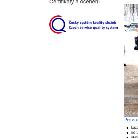
Certifikáty a ocenění
Provo
kaž
od 
ote