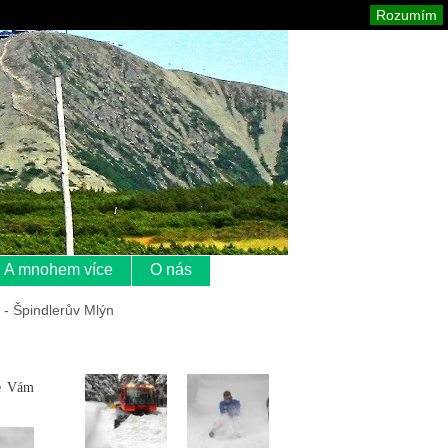
Krkonoše
Mapa stránek
Tisk
Rozumím
A mnohem více
O nás
- Špindlerův Mlýn
ce Vám