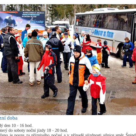
zní doba
dý den 10 - 16 hod.
úterý do soboty noční jízdy 18 - 20 hod.
vřeno je pouze za příznivého počasí a v případě sjízdnosti silnice směr Špind