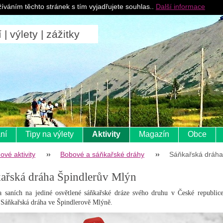
Pro ubytovatele
íváním těchto stránek s tím vyjadřujete souhlas..
Další informace
 výlety | zážitky
ní
Tipy na výlety
Aktivity
Magazín
Obce
ové aktivity
Bobové a sáňkařské dráhy
Sáňkařská dráha 
ařská dráha Špindlerův Mlýn
a saních na jediné osvětlené sáňkařské dráze svého druhu v České republi
Sáňkařská dráha ve Špindlerově Mlýně.