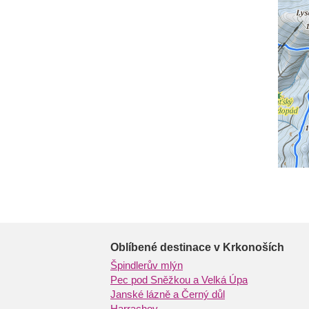
Oblíbené destinace v Krkonoších
Špindlerův mlýn
Pec pod Sněžkou a Velká Úpa
Janské lázně a Černý důl
Harrachov