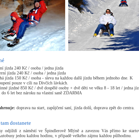
né
í jízda 240 Kč / osoba / jedna jízda
rní jízda 240 Kč / osoba / jedna jízda
há jízda 150 Kč / osoba - sleva na každou další jízdu během jednoho dne. K
oupení pouze v cíli na Dívčích lávkách.
nné jízdné 850 Kč / dvě dospělé osoby + dvě děti ve věku 8 - 18 let / jedna jí
i do 6 let bez nároku na vlastní saně ZDARMA
ahrnuje:
doprava na start, zapůjčení saní, jízda dolů, doprava zpět do centra.
 tam dostanete
y odjíždí z náměstí ve Špindlerově Mlýně a zavezou Vás přímo ke start
Autobusy jedou každou hodinu, v případě velkého zájmu každou půlhodinu.