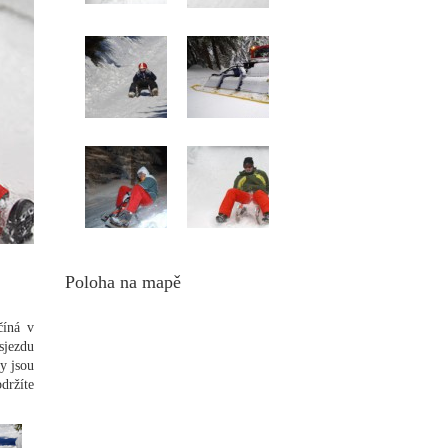
Poloha na mapě
číná v
sjezdu
y jsou
držíte