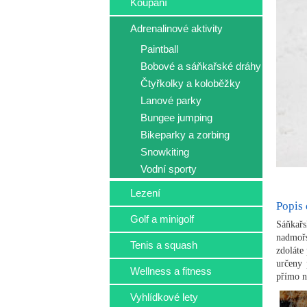
Koupání
Adrenalinové aktivity
Paintball
Bobové a sáňkařské dráhy
Čtyřkolky a koloběžky
Lanové parky
Bungee jumping
Bikeparky a zorbing
Snowkiting
Vodní sporty
Lezení
Popis
Golf a minigolf
Sáňkařs
nadmoř
Tenis a squash
zdoláte
určeny 
Wellness a fitness
přímo na
Vyhlídkové lety