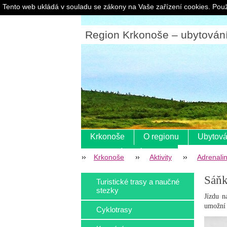
Tento web ukládá v souladu se zákony na Vaše zařízení cookies. Použ
Region Krkonoše – ubytování |
Krkonoše
O regionu
Ubytová
Pokladní systém s eet
Krkonoše
Aktivity
Adrenalin
Sáňk
Turistické trasy a naučné
stezky
Jízdu n
umožní 
Cyklotrasy