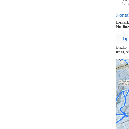
bou
Konta
E-mail
Hotline
Tip
Blízko 
trasu, 