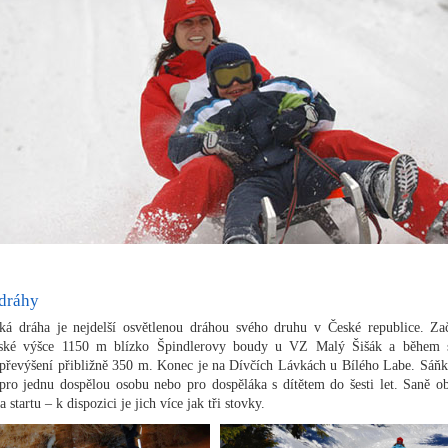
 dráhy
ká dráha je nejdelší osvětlenou dráhou svého druhu v České republice. Za
ské výšce 1150 m blízko Špindlerovy boudy u VZ Malý Šišák a během 
 převýšení přibližně 350 m. Konec je na Dívčích Lávkách u Bílého Labe. Sáňk
pro jednu dospělou osobu nebo pro dospěláka s dítětem do šesti let. Saně ob
 startu – k dispozici je jich více jak tři stovky.