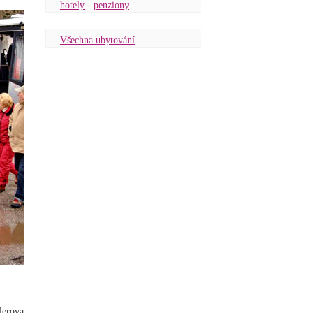
hotely
-
penziony
Všechna ubytování
lerova