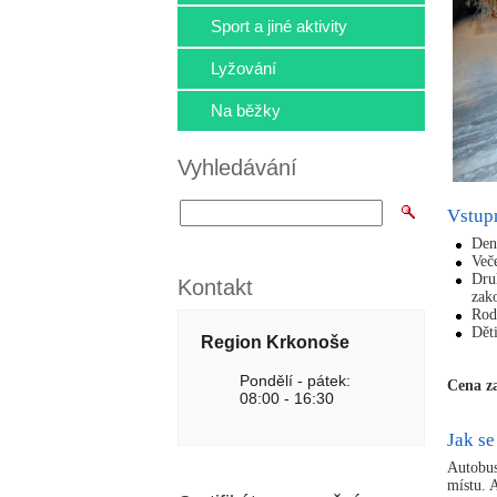
Sport a jiné aktivity
Lyžování
Na běžky
Vyhledávání
Vstup
Denn
Veče
Dru
Kontakt
zak
Rodi
Dět
Region Krkonoše
Pondělí - pátek:
Cena z
08:00 - 16:30
Jak se
Autobus
místu. 