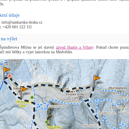
da.
ktní údaje
:
info@sankarska-draha.cz
:
+420 601 222 111
 na výlet
Špindlerova Mlýnu se jel slavný
závod Hanče a Vrbaty
. Pokud chcete pozna
stačí mít běžky a vyjet lanovkou na Medvědín.