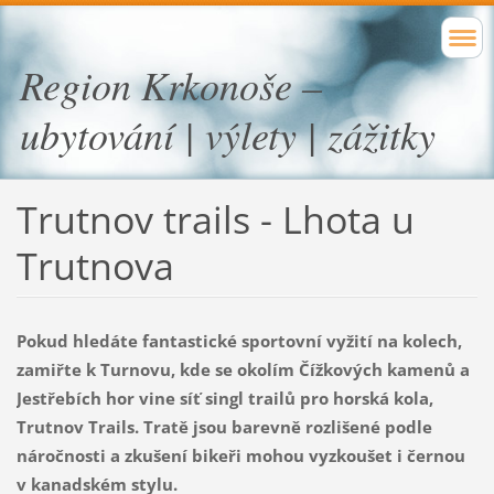
Region Krkonoše –
ubytování | výlety | zážitky
Trutnov trails - Lhota u
Trutnova
Pokud hledáte fantastické sportovní vyžití na kolech,
zamiřte k Turnovu, kde se okolím Čížkových kamenů a
Jestřebích hor vine síť singl trailů pro horská kola,
Trutnov Trails. Tratě jsou barevně rozlišené podle
náročnosti a zkušení bikeři mohou vyzkoušet i černou
v kanadském stylu.