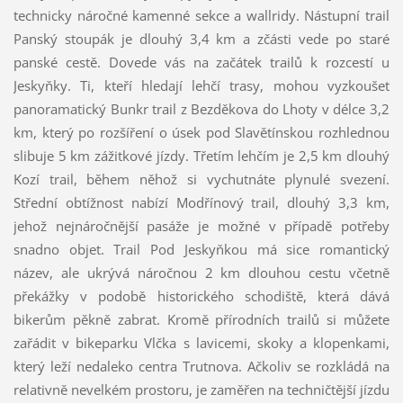
technicky náročné kamenné sekce a wallridy. Nástupní trail
Panský stoupák je dlouhý 3,4 km a zčásti vede po staré
panské cestě. Dovede vás na začátek trailů k rozcestí u
Jeskyňky. Ti, kteří hledají lehčí trasy, mohou vyzkoušet
panoramatický Bunkr trail z Bezděkova do Lhoty v délce 3,2
km, který po rozšíření o úsek pod Slavětínskou rozhlednou
slibuje 5 km zážitkové jízdy. Třetím lehčím je 2,5 km dlouhý
Kozí trail, během něhož si vychutnáte plynulé svezení.
Střední obtížnost nabízí Modřínový trail, dlouhý 3,3 km,
jehož nejnáročnější pasáže je možné v případě potřeby
snadno objet. Trail Pod Jeskyňkou má sice romantický
název, ale ukrývá náročnou 2 km dlouhou cestu včetně
překážky v podobě historického schodiště, která dává
bikerům pěkně zabrat. Kromě přírodních trailů si můžete
zařádit v bikeparku Vlčka s lavicemi, skoky a klopenkami,
který leží nedaleko centra Trutnova. Ačkoliv se rozkládá na
relativně nevelkém prostoru, je zaměřen na techničtější jízdu