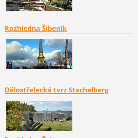
Rozhledna Šibeník
Dělostřelecká tvrz Stachelberg