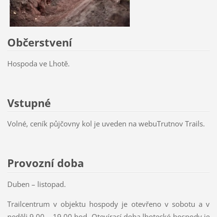
Občerstvení
Hospoda ve Lhotě.
Vstupné
Volné, ceník půjčovny kol je uveden na webuTrutnov Trails.
Provozní doba
Duben – listopad.
Trailcentrum v objektu hospody je otevřeno v sobotu a v
neděli 9.00 – 19.00 hod. Otevírací doba lhotecké hospody je