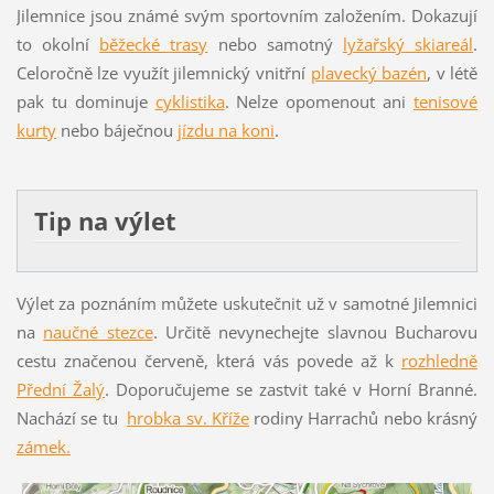
Jilemnice jsou známé svým sportovním založením. Dokazují
to okolní
běžecké trasy
nebo samotný
lyžařský skiareál
.
Celoročně lze využít jilemnický vnitřní
plavecký bazén
, v létě
pak tu dominuje
cyklistika
. Nelze opomenout ani
tenisové
kurty
nebo báječnou
jízdu na koni
.
Tip na výlet
Výlet za poznáním můžete uskutečnit už v samotné Jilemnici
na
naučné stezce
. Určitě nevynechejte slavnou Bucharovu
cestu značenou červeně, která vás povede až k
rozhledně
Přední Žalý
. Doporučujeme se zastvit také v Horní Branné.
Nachází se tu
hrobka sv. Kříže
rodiny Harrachů nebo krásný
zámek.