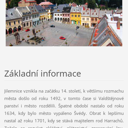
Základní informace
Jilemnice vznikla na začátku 14. století, k většímu rozmachu
města došlo od roku 1492, v tomto čase si Valdštějnové
panství i město rozdělili. Špatné období nastalo od roku
1634, kdy bylo město vypáleno Švédy. Obrat k lepšímu
nastal až roku 1701, kdy se stává majitelem rod Harrachů.
Začalo se rozvíjet sklářství, plátenictví, zpracování lnu.