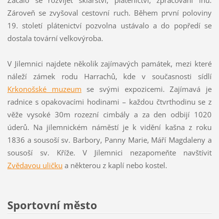
Zároveň se zvyšoval cestovní ruch. Během první poloviny
19. století plátenictví pozvolna ustávalo a do popředí se
dostala tovární velkovýroba.
V Jilemnici najdete několik zajímavých památek, mezi které
náleží zámek rodu Harrachů, kde v současnosti sídlí
Krkonošské muzeum
se svými expozicemi. Zajímavá je
radnice s opakovacími hodinami – každou čtvrthodinu se z
věže vysoké 30m rozezní cimbály a za den odbijí 1020
úderů. Na jilemnickém náměstí je k vidění kašna z roku
1836 a sousoší sv. Barbory, Panny Marie, Máří Magdaleny a
sousoší sv. Kříže. V Jilemnici nezapomeňte navštívit
Zvědavou uličku
a některou z kaplí nebo kostel.
Sportovní město