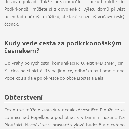
doslova poklad. Takže nezapomeňte – pokud míříte do
Podkrkonoší, můžete si z dovolené či výletu domů přivézt
nejen řadu pěkných zážitků, ale také kouzelný voňavý český
česnek.
Kudy vede cesta za podkrkonošským
česnekem?
Od Prahy po rychlostní komunikaci R10, exit 44B směr Jičín.
Z Jičína po silnici č. 35 na Jinolice, odbočka na Lomnici nad
Popelkou a dále po okresce do obce Libštát a Bělá.
Občerstvení
Cestou se můžete zastavit v nedaleké vesničce Ploužnice za
Lomnicí nad Popelkou a pochutnat si v tamním hostinci Na
Ploužnici. Nachází se v prastaré stylové budově a otevřeno