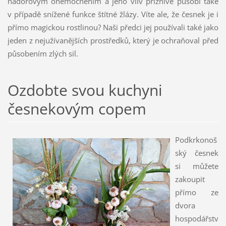
nádorovým onemocněním a jeho vliv příznivě působí také
v případě snížené funkce štítné žlázy. Víte ale, že česnek je i
přímo magickou rostlinou? Naši předci jej používali také jako
jeden z nejužívanějších prostředků, který je ochraňoval před
působením zlých sil.
Ozdobte svou kuchyni
česnekovým copem
Podkrkonoš
ský česnek
si můžete
zakoupit
přímo ze
dvora
hospodářstv