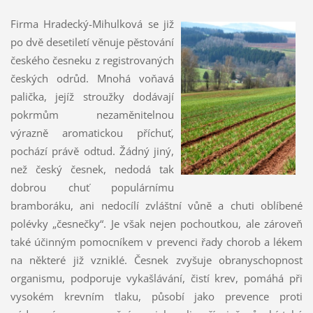
Firma Hradecký-Mihulková se již
po dvě desetiletí věnuje pěstování
českého česneku z registrovaných
českých odrůd. Mnohá voňavá
palička, jejíž stroužky dodávají
pokrmům nezaměnitelnou
výrazně aromatickou příchuť,
pochází právě odtud. Žádný jiný,
než český česnek, nedodá tak
dobrou chuť populárnímu
bramboráku, ani nedocílí zvláštní vůně a chuti oblíbené
polévky „česnečky“. Je však nejen pochoutkou, ale zároveň
také účinným pomocníkem v prevenci řady chorob a lékem
na některé již vzniklé. Česnek zvyšuje obranyschopnost
organismu, podporuje vykašlávání, čistí krev, pomáhá při
vysokém krevním tlaku, působí jako prevence proti