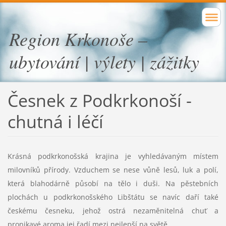
Region Krkonoše –
ubytování | výlety | zážitky
Česnek z Podkrkonoší -
chutná i léčí
Krásná podkrkonošská krajina je vyhledávaným místem
milovníků přírody. Vzduchem se nese vůně lesů, luk a polí,
která blahodárně působí na tělo i duši. Na pěstebních
plochách u podkrkonošského Libštátu se navíc daří také
českému česneku, jehož ostrá nezaměnitelná chuť a
pronikavé aroma jej řadí mezi nejlepší na světě.