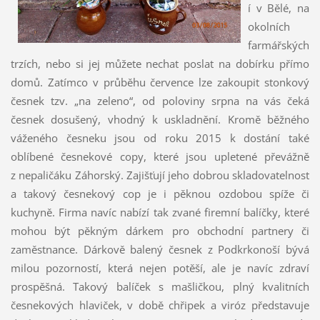
í v Bělé, na
okolních
farmářských
trzích, nebo si jej můžete nechat poslat na dobírku přímo
domů. Zatímco v průběhu července lze zakoupit stonkový
česnek tzv. „na zeleno“, od poloviny srpna na vás čeká
česnek dosušený, vhodný k uskladnění. Kromě běžného
váženého česneku jsou od roku 2015 k dostání také
oblíbené česnekové copy, které jsou upletené převážně
z nepaličáku Záhorský. Zajišťují jeho dobrou skladovatelnost
a takový česnekový cop je i pěknou ozdobou spíže či
kuchyně. Firma navíc nabízí tak zvané firemní balíčky, které
mohou být pěkným dárkem pro obchodní partnery či
zaměstnance. Dárkově balený česnek z Podkrkonoší bývá
milou pozorností, která nejen potěší, ale je navíc zdraví
prospěšná. Takový balíček s mašličkou, plný kvalitních
česnekových hlaviček, v době chřipek a viróz představuje