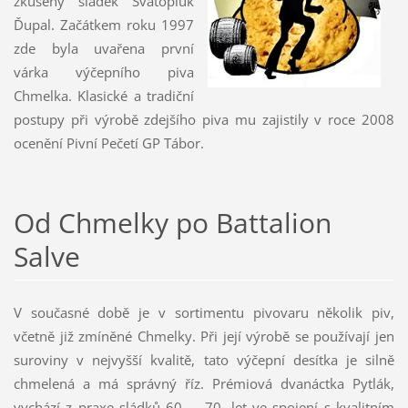
zkušený sládek Svatopluk
Ďupal. Začátkem roku 1997
zde byla uvařena první
várka výčepního piva
Chmelka. Klasické a tradiční
postupy při výrobě zdejšího piva mu zajistily v roce 2008
ocenění Pivní Pečetí GP Tábor.
Od Chmelky po Battalion
Salve
V současné době je v sortimentu pivovaru několik piv,
včetně již zmíněné Chmelky. Při její výrobě se používají jen
suroviny v nejvyšší kvalitě, tato výčepní desítka je silně
chmelená a má správný říz. Prémiová dvanáctka Pytlák,
vychází z praxe sládků 60. – 70. let ve spojení s kvalitním