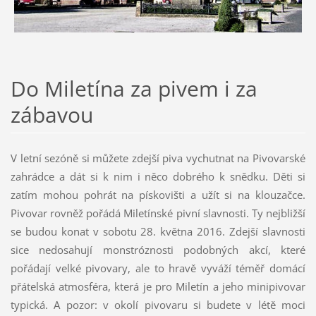
Do Miletína za pivem i za
zábavou
V letní sezóně si můžete zdejší piva vychutnat na Pivovarské
zahrádce a dát si k nim i něco dobrého k snědku. Děti si
zatím mohou pohrát na pískovišti a užít si na klouzačce.
Pivovar rovněž pořádá Miletínské pivní slavnosti. Ty nejbližší
se budou konat v sobotu 28. května 2016. Zdejší slavnosti
sice nedosahují monstróznosti podobných akcí, které
pořádají velké pivovary, ale to hravě vyváží téměř domácí
přátelská atmosféra, která je pro Miletín a jeho minipivovar
typická. A pozor: v okolí pivovaru si budete v létě moci