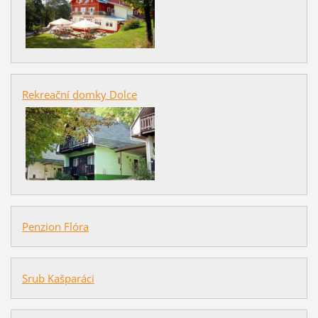
Rekreační domky Dolce
Penzion Flóra
Srub Kašparáci