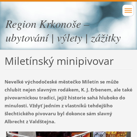
Region Krkonoše –
ubytování | výlety | zážitky
Miletínský minipivovar
Nevelké východočeské městečko Miletín se může
chlubit nejen slavným rodákem, K. J. Erbenem, ale také
pivovarnickou tradicí, jejíž historie sahá hluboko do
minulosti. Vždyť jedním z vlastníků tehdejšího
šlechtického pivovaru byl dokonce sám slavný
Albrecht z Valdštejna.