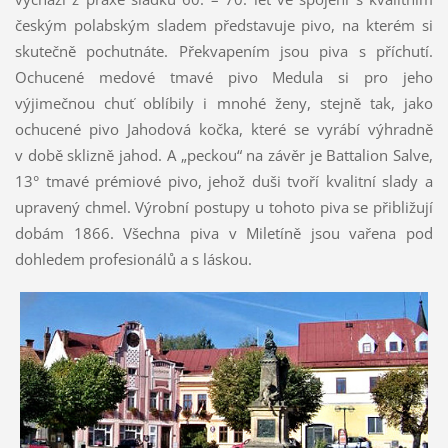
českým polabským sladem představuje pivo, na kterém si
skutečně pochutnáte. Překvapením jsou piva s příchutí.
Ochucené medové tmavé pivo Medula si pro jeho
výjimečnou chuť oblíbily i mnohé ženy, stejně tak, jako
ochucené pivo Jahodová kočka, které se vyrábí výhradně
v době sklizně jahod. A „peckou“ na závěr je Battalion Salve,
13° tmavé prémiové pivo, jehož duši tvoří kvalitní slady a
upravený chmel. Výrobní postupy u tohoto piva se přibližují
dobám 1866. Všechna piva v Miletíně jsou vařena pod
dohledem profesionálů a s láskou.