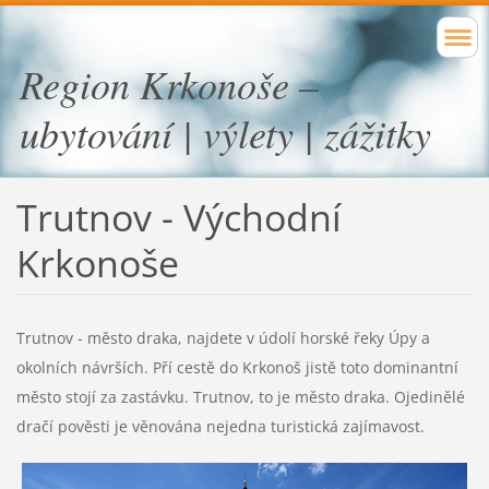
Region Krkonoše –
ubytování | výlety | zážitky
Trutnov - Východní
Krkonoše
Trutnov - město draka, najdete v údolí horské řeky Úpy a
okolních návrších. Pří cestě do Krkonoš jistě toto dominantní
město stojí za zastávku. Trutnov, to je město draka. Ojedinělé
dračí pověsti je věnována nejedna turistická zajímavost.