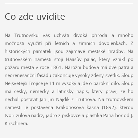
Co zde uvidíte
Na Trutnovsku vás uchvátí divoká příroda a mnoho
možností využití při letních a zimních dovolenkách. Z
historických památek jsou zajímavé městské hradby. Na
trutnovském náměstí stojí Haasův palác, který vznikl po
požáru města v roce 1861. Nárožní budova má dvě patra a
neorenesanční fasádu zakončuje vysoký zděný světlík. Sloup
Nejsvětější Trojice je 11 m vysoký a jde o barokní dílo. Sloup
má český, německý a latinský nápis, který praví, že ho
nechal postavit Jan Jiří Najdík z Trutnova. Na trutnovském
náměstí je postavena Krakonošova kašna (1892), kterou
tvoří žulová nádrž, jádro z pískovce a plastika Pána hor od J.
Kirschnera.