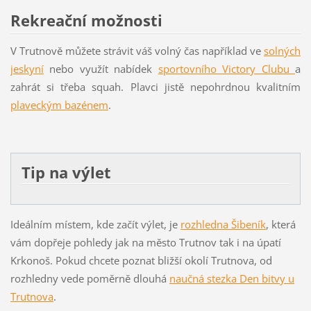
Rekreační možnosti
V Trutnově můžete strávit váš volný čas například ve
solných
jeskyní
nebo využít nabídek
sportovního Victory Clubu
a
zahrát si třeba squah. Plavci jistě nepohrdnou kvalitním
plaveckým bazénem
.
Tip na výlet
Ideálním místem, kde začít výlet, je
rozhledna Šibeník
, která
vám dopřeje pohledy jak na město Trutnov tak i na úpatí
Krkonoš. Pokud chcete poznat bližší okolí Trutnova, od
rozhledny vede poměrně dlouhá
naučná stezka
Den bitvy u
Trutnova
.