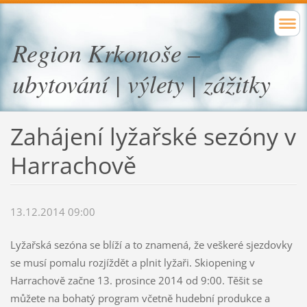
Region Krkonoše –
ubytování | výlety | zážitky
Zahájení lyžařské sezóny v
Harrachově
13.12.2014 09:00
Lyžařská sezóna se blíží a to znamená, že veškeré sjezdovky
se musí pomalu rozjíždět a plnit lyžaři. Skiopening v
Harrachově začne 13. prosince 2014 od 9:00. Těšit se
můžete na bohatý program včetně hudební produkce a