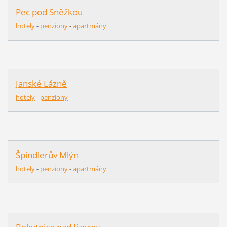
Pec pod Sněžkou
hotely
-
penziony
-
apartmány
Janské Lázně
hotely
-
penziony
Špindlerův Mlýn
hotely
-
pen
z
iony
-
apartmány