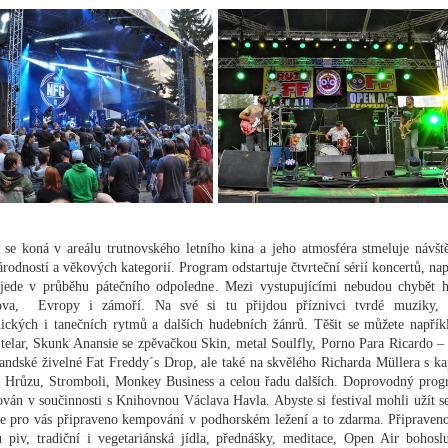
l se koná v areálu trutnovského letního kina a jeho atmosféra stmeluje návšt
árodností a věkových kategorií. Program odstartuje čtvrteční sérií koncertů, nap
jede v průběhu pátečního odpoledne. Mezi vystupujícími nebudou chybět 
va, Evropy i zámoří. Na své si tu přijdou příznivci tvrdé muziky, 
nických i tanečních rytmů a dalších hudebních žánrů. Těšit se můžete napřík
telar, Skunk Anansie se zpěvačkou Skin, metal Soulfly, Porno Para Ricardo –
andské živelné Fat Freddy´s Drop, ale také na skvělého Richarda Müllera s ka
 Hrůzu, Stromboli, Monkey Business a celou řadu dalších. Doprovodný prog
ován v součinnosti s Knihovnou Václava Havla. Abyste si festival mohli užít s
je pro vás připraveno kempování v podhorském ležení a to zdarma. Připraven
 piv, tradiční i vegetariánská jídla, přednášky, meditace, Open Air bohosl