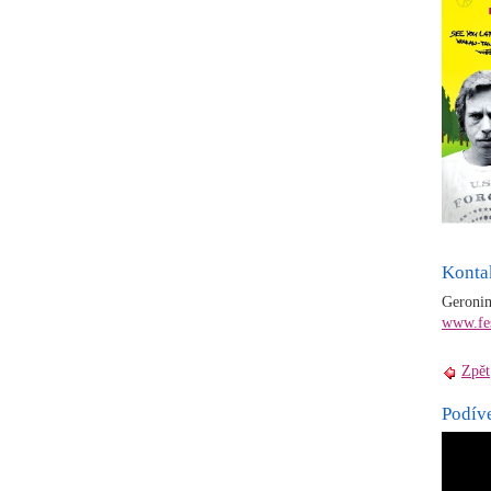
Konta
Geronim
www.fes
Zpět
Podíve