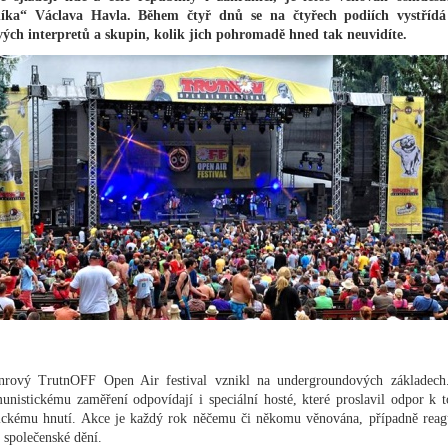
níka“ Václava Havla. Během čtyř dnů se na čtyřech podiích vystřídá
ých interpretů a skupin, kolik jich pohromadě hned tak neuvidíte.
nrový TrutnOFF Open Air festival vznikl na undergroundových základech
unistickému zaměření odpovídají i speciální hosté, které proslavil odpor k 
ickému hnutí. Akce je každý rok něčemu či někomu věnována, případně reag
í společenské dění.