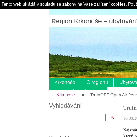
Tento web ukládá v souladu se zákony na Vaše zařízení cookies. Použ
Region Krkonoše – ubytování |
Krkonoše
O regionu
Ubytová
Pokladní systém s eet
Krkonoše
TrutnOFF Open Air festiv
Vyhledávání
Trutn
18.08.2
Nejzná
který s