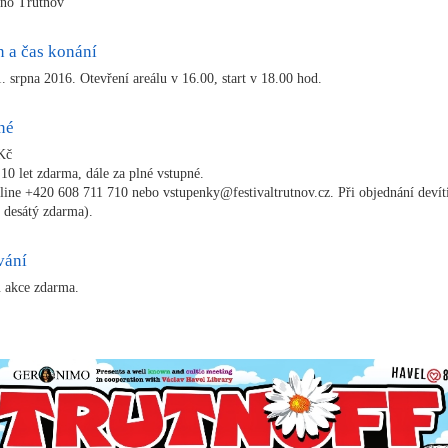
ino Trutnov
 a čas konání
1. srpna 2016. Otevření areálu v 16.00, start v 18.00 hod.
né
Kč
 10 let zdarma, dále za plné vstupné.
 line +420 608 711 710 nebo vstupenky@festivaltrutnov.cz. Při objednání devít
e desátý zdarma).
vání
 akce zdarma.