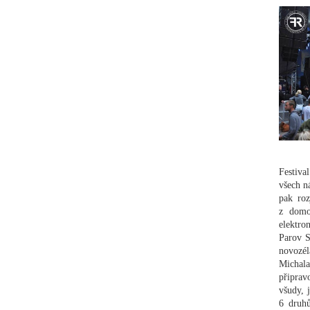
Festiva
všech n
pak roz
z domo
elektro
Parov S
novozél
Michala
připrav
všudy, 
6 druhů