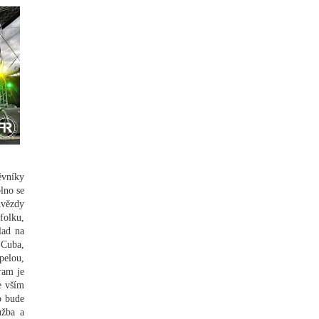
ěvníky
lno se
hvězdy
folku,
lad na
 Cuba,
pelou,
ram je
e vším
o bude
užba a