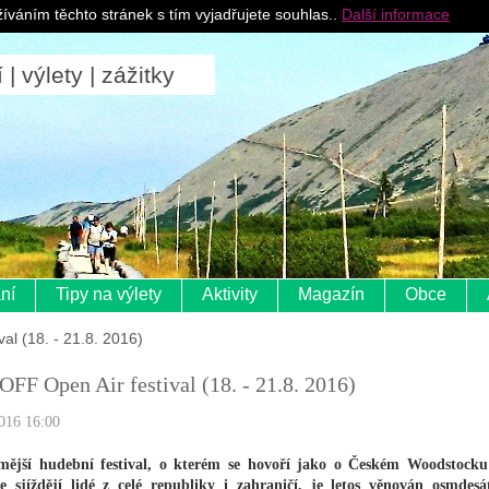
Pro ubytovatele
íváním těchto stránek s tím vyjadřujete souhlas..
Další informace
 výlety | zážitky
ní
Tipy na výlety
Aktivity
Magazín
Obce
al (18. - 21.8. 2016)
OFF Open Air festival (18. - 21.8. 2016)
016 16:00
mější hudební festival, o kterém se hovoří jako o Českém Woodstock
e sjíždějí lidé z celé republiky i zahraničí, je letos věnován osmdes