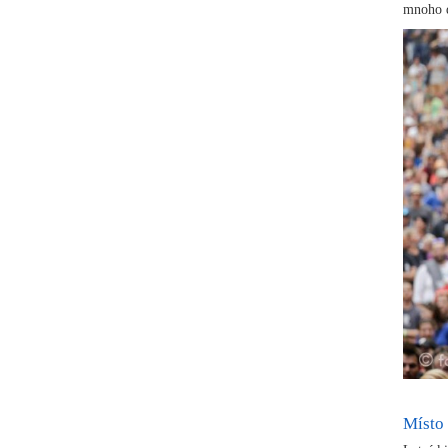
mnoho d
Místo