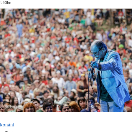
alšího.
 konání