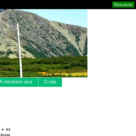
Krkonoše
Mapa stránek
Tisk
Rozumím
A mnohem více
O nás
u a na
átinám