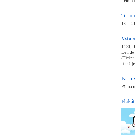
Letní k
Termín
18. – 2
Vstup
1400,- 
Děti do
(Ticket
lístků j
Parko
Přímo u
Plakát