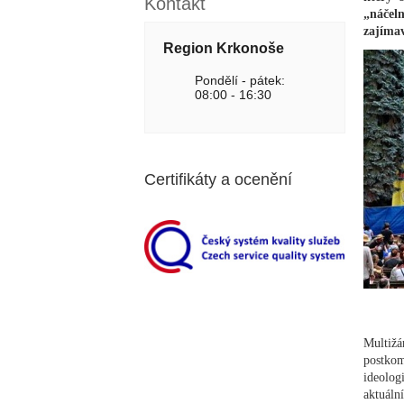
Kontakt
„náčel
zajímav
Region Krkonoše
Pondělí - pátek:
08:00 - 16:30
Certifikáty a ocenění
Multižá
postkom
ideolog
aktuáln