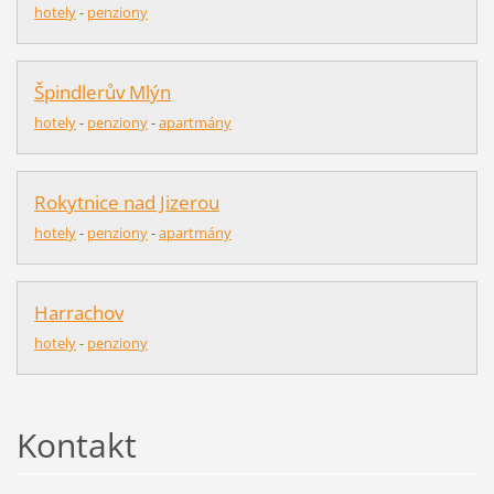
hotely
-
penziony
Špindlerův Mlýn
hotely
-
pen
z
iony
-
apartmány
Rokytnice nad Jizerou
hotely
-
penziony
-
apartmány
Harrachov
hotely
-
penziony
Kontakt