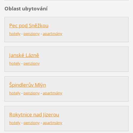
Oblast ubytování
Pec pod Sněžkou
hotely
-
penziony
-
apartmány
Janské Lázně
hotely
-
penziony
Špindlerův Mlýn
hotely
-
pen
z
iony
-
apartmány
Rokytnice nad Jizerou
hotely
-
penziony
-
apartmány