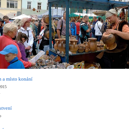
n a místo konání
 2015
v
stvení
o