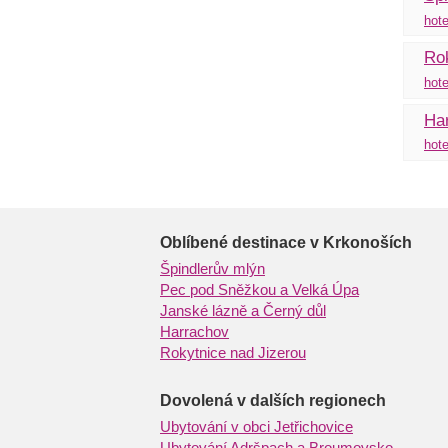
hote
Rok
hote
Ha
hote
Oblíbené destinace v Krkonoších
Špindlerův mlýn
Pec pod Sněžkou a Velká Úpa
Janské lázně a Černý důl
Harrachov
Rokytnice nad Jizerou
Dovolená v dalších regionech
Ubytování v obci Jetřichovice