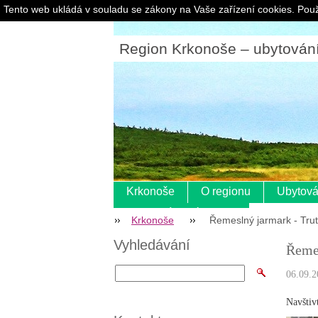
Tento web ukládá v souladu se zákony na Vaše zařízení cookies. Použ
Region Krkonoše – ubytování |
Krkonoše
O regionu
Ubytová
Pokladní systém s eet
Krkonoše
Řemeslný jarmark - Tru
Vyhledávání
Řemes
06.09.2
Navštiv