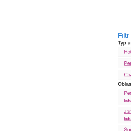
Filt
Typ u
Hot
Pe
Ch
Oblas
Pe
hote
Ja
hote
Špi