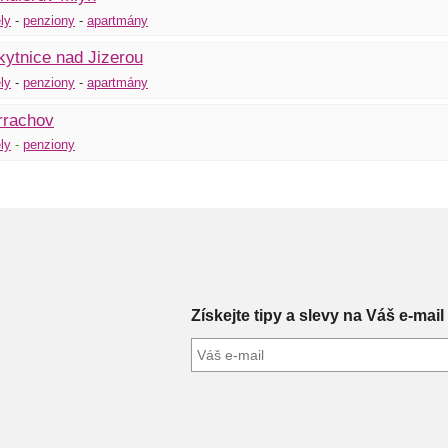
ly
-
pen
z
iony
-
apartmány
ytnice nad Jizerou
ly
-
penziony
-
apartmány
rrachov
ly
-
penziony
Získejte tipy a slevy na Váš e-mail