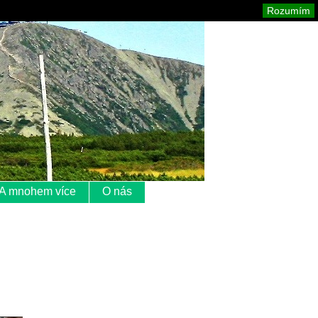
Krkonoše
Mapa stránek
Tisk
Rozumím
A mnohem více
O nás