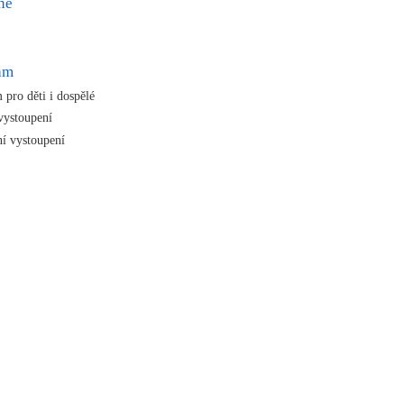
né
ram
 pro děti i dospělé
vystoupení
ní vystoupení