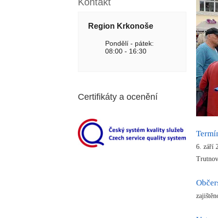
Kontakt
Region Krkonoše
Pondělí - pátek:
08:00 - 16:30
Certifikáty a ocenění
Termí
6. září
Trutno
Občer
zajištěn