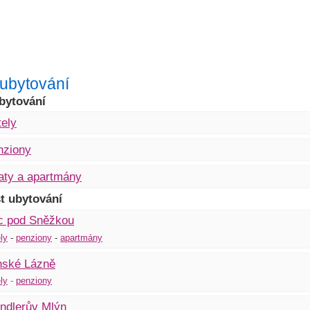
r ubytování
bytování
ely
nziony
aty a apartmány
t ubytování
c pod Sněžkou
ly
-
penziony
-
apartmány
nské Lázně
ly
-
penziony
ndlerův Mlýn