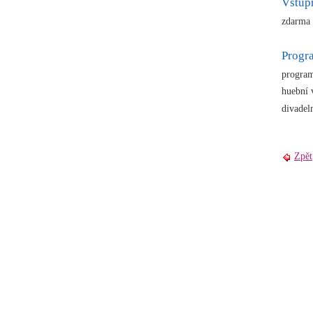
Vstup
zdarma
Prog
program
huební 
divadel
Zpět