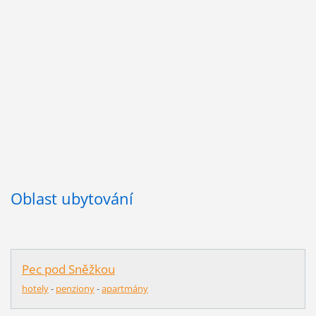
Oblast ubytování
Pec pod Sněžkou
hotely
-
penziony
-
apartmány