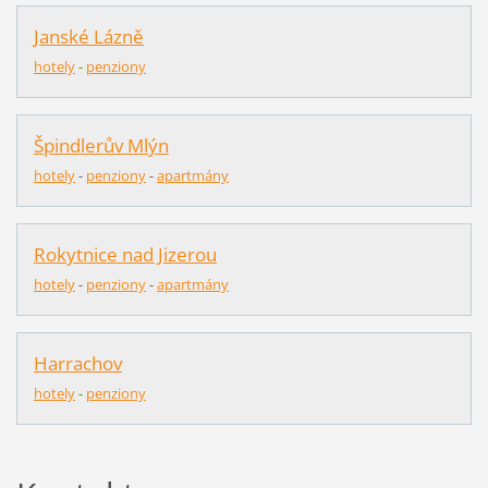
Janské Lázně
hotely
-
penziony
Špindlerův Mlýn
hotely
-
pen
z
iony
-
apartmány
Rokytnice nad Jizerou
hotely
-
penziony
-
apartmány
Harrachov
hotely
-
penziony