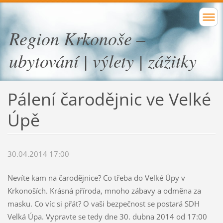
Region Krkonoše –
ubytování | výlety | zážitky
Pálení čarodějnic ve Velké
Úpě
30.04.2014 17:00
Nevíte kam na čarodějnice? Co třeba do Velké Úpy v
Krkonoších. Krásná příroda, mnoho zábavy a odměna za
masku. Co víc si přát? O vaši bezpečnost se postará SDH
Velká Úpa. Vypravte se tedy dne 30. dubna 2014 od 17:00