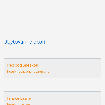
Ubytování v okolí
Pec pod Sněžkou
hotely
-
penziony
-
apartmány
Janské Lázně
hotely
-
penziony