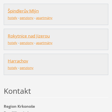
Špindlerův Mlýn
hotely
-
pen
z
iony
-
apartmány
Rokytnice nad Jizerou
hotely
-
penziony
-
apartmány
Harrachov
hotely
-
penziony
Kontakt
Region Krkonoše