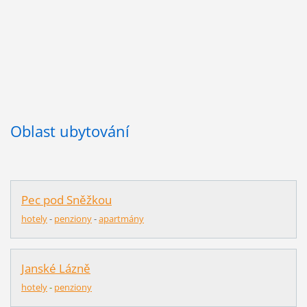
Oblast ubytování
Pec pod Sněžkou
hotely
-
penziony
-
apartmány
Janské Lázně
hotely
-
penziony