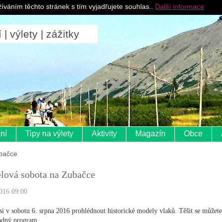
Pro ubytovatele
íváním těchto stránek s tím vyjadřujete souhlas..
Další informace
 výlety | zážitky
ní
Tipy na výlety
Aktivity
Magazín
Obce
bačce
lová sobota na Zubačce
016 09:00
 si v sobotu 6. srpna 2016 prohlédnout historické modely vlaků. Těšit se můžete
odný program.