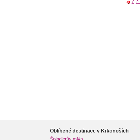
Zpět
Oblíbené destinace v Krkonoších
Špindlerův mlýn