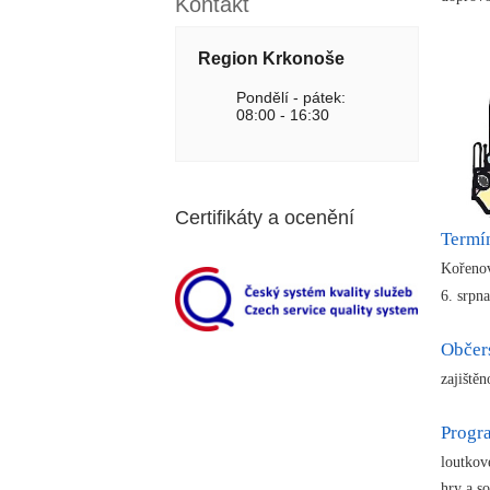
Kontakt
Region Krkonoše
Pondělí - pátek:
08:00 - 16:30
Certifikáty a ocenění
Termí
Kořenov
6. srpn
Občer
zajiště
Prog
loutkov
hry a s