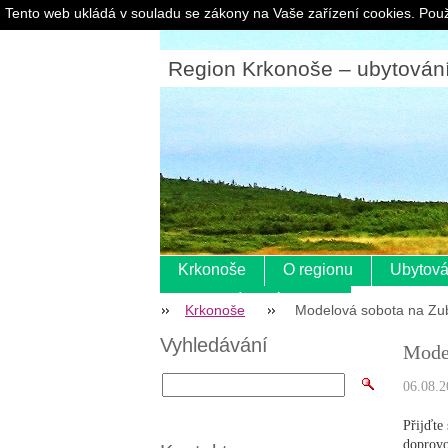
Tento web ukládá v souladu se zákony na Vaše zařízení cookies. Použ
Region Krkonoše – ubytování |
Krkonoše
O regionu
Ubytová
Pokladní systém s eet
Krkonoše
Modelová sobota na Zu
Vyhledávání
Mode
06.08.2
Přijďte
doprov