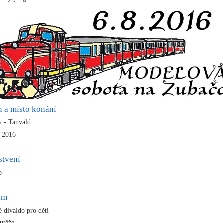
n a místo konání
 - Tanvald
a 2016
stvení
no
ram
é divaldo pro děti
outěže