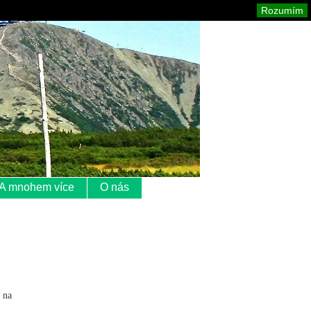
Krkonoše
Mapa stránek
Tisk
Rozumím
A mnohem více
O nás
 na